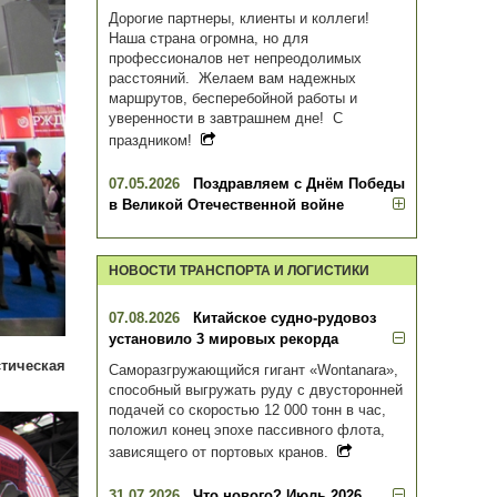
Дорогие партнеры, клиенты и коллеги!
Наша страна огромна, но для
профессионалов нет непреодолимых
расстояний. Желаем вам надежных
маршрутов, бесперебойной работы и
уверенности в завтрашнем дне! С
праздником!
07.05.2026
Поздравляем с Днём Победы
в Великой Отечественной войне
НОВОСТИ ТРАНСПОРТА И ЛОГИСТИКИ
07.08.2026
Китайское судно-рудовоз
установило 3 мировых рекорда
тическая
Саморазгружающийся гигант «Wontanara»,
способный выгружать руду с двусторонней
подачей со скоростью 12 000 тонн в час,
положил конец эпохе пассивного флота,
зависящего от портовых кранов.
31.07.2026
Что нового? Июль 2026