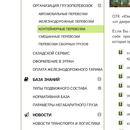
ОРГАНИЗАЦИЯ ГРУЗОПЕРЕВОЗОК
АВТОМОБИЛЬНЫЕ ПЕРЕВОЗКИ
ОТК «Юни
«от двери
ЖЕЛЕЗНОДОРОЖНЫЕ ПЕРЕВОЗКИ
КОНТЕЙНЕРНЫЕ ПЕРЕВОЗКИ
Если Вы п
себя про
СМЕШАННЫЕ ПЕРЕВОЗКИ
которая п
ПЕРЕВОЗКИ СБОРНЫХ ГРУЗОВ
с
СКЛАДСКОЙ СЕРВИС
к
ОФОРМЛЕНИЕ В ЭТРАН
о
ОПЛАТА ЖЕЛЕЗНОДОРОЖНОГО ТАРИФА
о
БАЗА ЗНАНИЙ
о
ТИПЫ ПОДВИЖНОГО СОСТАВА
о
НОРМАТИВНАЯ БАЗА
о
ПАРАМЕТРЫ НЕГАБАРИТНОГО ГРУЗА
о
НОВОСТИ
к
НОВОСТИ ТРАНСПОРТА И ЛОГИСТИКИ