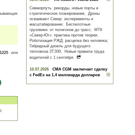
Севморпуть: рекорды, новые порты и
стратегическое планирование; Дроны
рывающих
осваивают Север: эксперименты и
масштабирование; Беспилотные
грузовики: от полигонов до трасс; МТК
«Север-Юг»: практика против теории;
Роботизация РЖД: расцепка без человека;
Гибридный дизель для будущего
тепловоза 3ТЭ30; Новые правила труда
-1225
или
водителей с 1 сентября.
10.07.2026
CMA CGM заключает сделку
с FedEx на 1,4 миллиарда долларов
й.