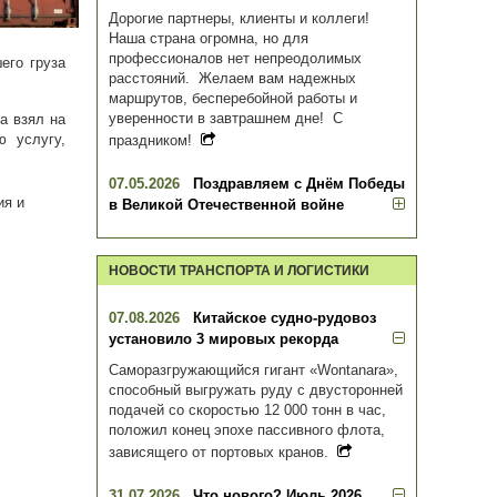
Дорогие партнеры, клиенты и коллеги!
Наша страна огромна, но для
профессионалов нет непреодолимых
его груза
расстояний. Желаем вам надежных
маршрутов, бесперебойной работы и
уверенности в завтрашнем дне! С
а взял на
 услугу,
праздником!
07.05.2026
Поздравляем с Днём Победы
ия и
в Великой Отечественной войне
НОВОСТИ ТРАНСПОРТА И ЛОГИСТИКИ
07.08.2026
Китайское судно-рудовоз
установило 3 мировых рекорда
Саморазгружающийся гигант «Wontanara»,
способный выгружать руду с двусторонней
подачей со скоростью 12 000 тонн в час,
положил конец эпохе пассивного флота,
зависящего от портовых кранов.
31.07.2026
Что нового? Июль 2026