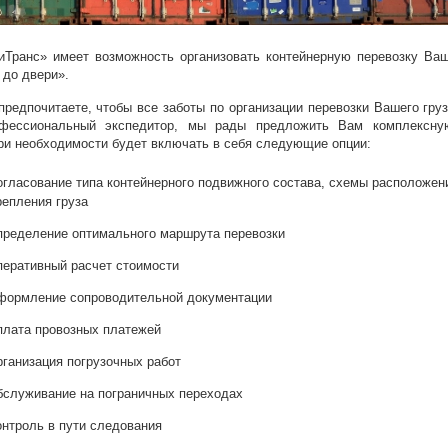
Транс» имеет возможность организовать контейнерную перевозку Ваш
 до двери».
редпочитаете, чтобы все заботы по организации перевозки Вашего груз
фессиональный экспедитор, мы рады предложить Вам комплексную
ри необходимости будет включать в себя следующие опции:
огласование типа контейнерного подвижного состава, схемы расположен
репления груза
пределение оптимального маршрута перевозки
перативный расчет стоимости
формление сопроводительной документации
плата провозных платежей
рганизация погрузочных работ
бслуживание на пограничных переходах
онтроль в пути следования