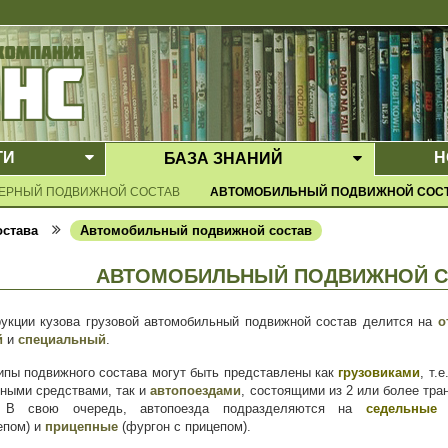
ГИ
Н
БАЗА ЗНАНИЙ
Е МЕНЮ
ВЫПАДАЮЩЕЕ МЕНЮ
ВЫПАДАЮ
ЕРНЫЙ ПОДВИЖНОЙ СОСТАВ
АВТОМОБИЛЬНЫЙ ПОДВИЖНОЙ СОС
остава
Автомобильный подвижной состав
АВТОМОБИЛЬНЫЙ ПОДВИЖНОЙ С
рукции кузова грузовой автомобильный подвижной состав делится на
о
й
и
специальный
.
ипы подвижного состава могут быть представлены как
грузовиками
, т.
тными средствами, так и
автопоездами
, состоящими из 2 или более тра
. В свою очередь, автопоезда подразделяются на
седельны
епом) и
прицепные
(фургон с прицепом).