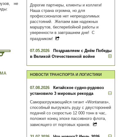
узов, не
Дорогие партнеры, клиенты и коллеги!
иды:
Наша страна огромна, но для
профессионалов нет непреодолимых
расстояний. Желаем вам надежных
маршрутов, бесперебойной работы и
уверенности в завтрашнем дне! С
праздником!
07.05.2026
Поздравляем с Днём Победы
в Великой Отечественной войне
РМА
НОВОСТИ ТРАНСПОРТА И ЛОГИСТИКИ
07.08.2026
Китайское судно-рудовоз
установило 3 мировых рекорда
Саморазгружающийся гигант «Wontanara»,
способный выгружать руду с двусторонней
подачей со скоростью 12 000 тонн в час,
положил конец эпохе пассивного флота,
зависящего от портовых кранов.
31.07.2026
Что нового? Июль 2026