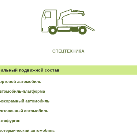
СПЕЦТЕХНИКА
ильный подвижной состав
ортовой автомобиль
втомобиль-платформа
изкорамный автомобиль
ентованный автомобиль
втофургон
зотермический автомобиль