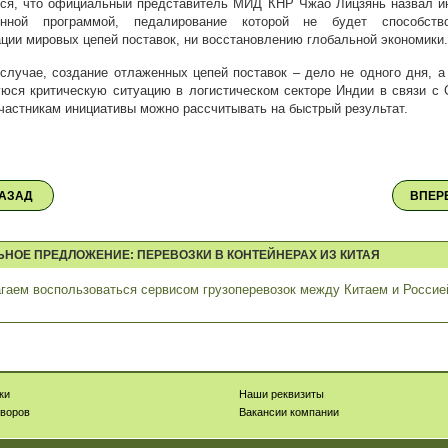
ся, что официальный представитель МИД КНР Чжао Лицзянь назвал и
венной программой, педалирование которой не будет способств
ции мировых цепей поставок, ни восстановлению глобальной экономики.
случае, создание отлаженных цепей поставок – дело не одного дня, а
юся критическую ситуацию в логистическом секторе Индии в связи с 
частникам инициативы можно рассчитывать на быстрый результат.
АЗАД
ВПЕР
ЬНОЕ ПРЕДЛОЖЕНИЕ: ПЕРЕВОЗКИ В КОНТЕЙНЕРАХ ИЗ КИТАЯ
гаем воспользоваться сервисом грузоперевозок между Китаем и Россие
ки
Наши реквизиты
оворов
Вакансии компании