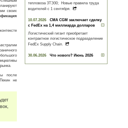
 успешным
тепловоза 3ТЭ30; Новые правила труда
ланируют
водителей с 1 сентября.
ами своих
ификация
10.07.2026
CMA CGM заключает сделку
с FedEx на 1,4 миллиарда долларов
контексте
Логистический гигант приобретает
контрактное логистическое подразделение
FedEx Supply Chain.
Австралии
раничного
ебольшого
30.06.2026
Что нового? Июнь 2026
ициативы
 рынка.
вы после
Пекин не
дет
вок,