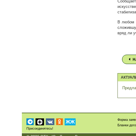
Сообщает
искусст
стабилиза
В любом 
сложившу
вряд ли у
Н
АКТУАЛ
Предла
Форма заяв
ЖЖ
Бланки дог
Присоединятесь!