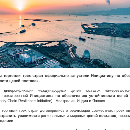
 торговли трех стран официально запустили Инициативу по обе
ости цепей поставок.
у диверсификации международных цепей поставок намереваютс
и трехсторонней
Инициативы по обеспечению устойчивости цепей 
ply Chain Resilience Initiative) - Австралия, Индия и Япония.
 торговли трех стран договорились о реализации совместных проектов
странить уязвимости
региональных и мировых
цепей поставок
, прояв
андемии.