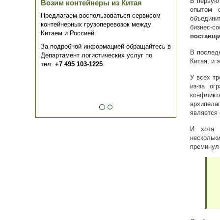
В первую
Возим контейнеры из Китая
опытом о
Предлагаем воспользоваться сервисом
объедини
контейнерных грузоперевозок между
бизнес-
Китаем и Россией.
поставщ
За подробной информацией обращайтесь в
В послед
Департамент логистических услуг по
Китая, и 
тел.
+7 495 103-1225
.
У всех т
из-за ог
конфликт
архипела
является 
И хотя 
нескольк
преминул 