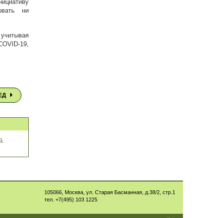
нициативу
овать ни
 учитывая
COVID-19,
ЕД
й.
105066
,
Москва
,
ул. Старая Басманная, д.38/2, стр.1
тел.
+7(495) 103 1225