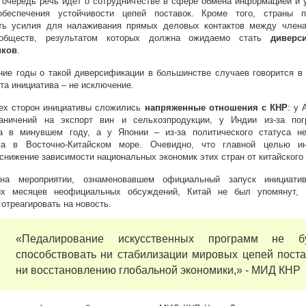
 очередь речь идет о сотрудничестве в сфере обмена информацией и
беспечения устойчивости цепей поставок. Кроме того, страны п
ть усилия для налаживания прямых деловых контактов между член
сообществ, результатом которых должна ожидаемо стать
диверс
иков
.
ние годы о такой диверсификации в большинстве случаев говорится в 
эта инициатива – не исключение.
рех сторон инициативы сложились
напряженные отношения с КНР
: у 
раничений на экспорт вин и сельхозпродукции, у Индии из-за пог
а в минувшем году, а у Японии – из-за политического статуса н
га в Восточно-Китайском море. Очевидно, что главной целью ин
снижение зависимости национальных экономик этих стран от китайского
на мероприятии, ознаменовавшем официальный запуск инициати
их месяцев неофициальных обсуждений, Китай не был упомянут, 
отреагировать на новость.
«Педалирование искусственных программ не бу
способствовать ни стабилизации мировых цепей поста
ни восстановлению глобальной экономики,» - МИД КНР