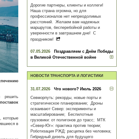
Дорогие партнеры, клиенты и коллеги!
Наша страна огромна, но для
профессионалов нет непреодолимых
расстояний. Желаем вам надежных
маршрутов, бесперебойной работы и
уверенности в завтрашнем дне! С
праздником!
07.05.2026
Поздравляем с Днём Победы
в Великой Отечественной войне
НОВОСТИ ТРАНСПОРТА И ЛОГИСТИКИ
спечению
31.07.2026
Что нового? Июль 2026
я решить
Севморпуть: рекорды, новые порты и
поставок
стратегическое планирование; Дроны
осваивают Север: эксперименты и
масштабирование; Беспилотные
, которые
грузовики: от полигонов до трасс; МТК
ившиеся в
«Север-Юг»: практика против теории;
Роботизация РЖД: расцепка без человека;
Гибридный дизель для будущего