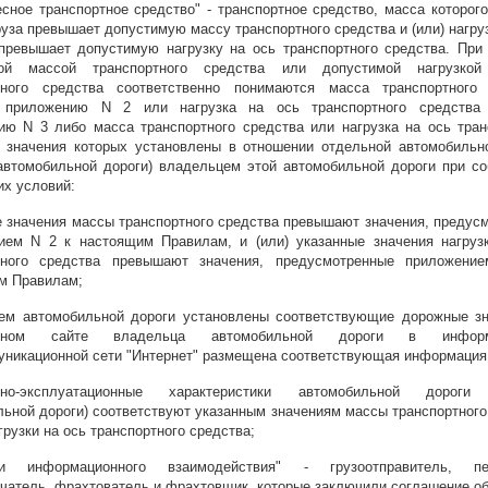
сное транспортное средство" - транспортное средство, масса которого
руза превышает допустимую массу транспортного средства и (или) нагру
 превышает допустимую нагрузку на ось транспортного средства. При
мой массой транспортного средства или допустимой нагрузко
тного средства соответственно понимаются масса транспортного 
 приложению N 2 или нагрузка на ось транспортного средства 
ию N 3 либо масса транспортного средства или нагрузка на ось тран
, значения которых установлены в отношении отдельной автомобильн
 автомобильной дороги) владельцем этой автомобильной дороги при с
х условий:
е значения массы транспортного средства превышают значения, предус
ием N 2 к настоящим Правилам, и (или) указанные значения нагруз
тного средства превышают значения, предусмотренные приложени
м Правилам;
ем автомобильной дороги установлены соответствующие дорожные зн
льном сайте владельца автомобильной дороги в информа
уникационной сети "Интернет" размещена соответствующая информация
ртно-эксплуатационные характеристики автомобильной дороги 
ьной дороги) соответствуют указанным значениям массы транспортного
агрузки на ось транспортного средства;
ики информационного взаимодействия" - грузоотправитель, пер
чатель, фрахтователь и фрахтовщик, которые заключили соглашение об