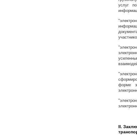
услуг п
информац
"электрон
информац
документ
участник
"электрон
электрон
усиленны
взаимоде
"электр
сформиро
форме э
электрон
"электр
электронн
II. Зак
транспо