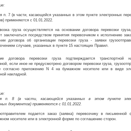
ие:
 п. 7 (в части, касающейся указанных в этом пункте электронных пер
в) применяются с 01.01.2022.
возка груза осуществляется на основании договора перевозки груза
т заключаться посредством принятия перевозчиком к исполнению зака
чии договора об организации перевозки груза - заявки грузоотправ
ючением случаев, указанных в пункте 15 настоящих Правил.
ние договора перевозки груза подтверждается транспортной на
ной, если иное не предусмотрено договором перевозки груза, грузоотп
 согласно приложению N 4 на бумажном носителе или в виде эле
ной накладной.
ие:
ия п. 8 (в части, касающейся указанных в этом пункте эле
чных документов) применяются с 01.01.2022.
оотправителем подается заказ (заявка) перевозчику в письменной
жном носителе или в электронной форме по соглашению сторон.