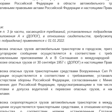
оворами Российской Федерации в области автомобильного тра
ативными правовыми актами Российской Федерации и настоящими Прав
ие:
я п. 3 (в части, касающейся требований, установленных подразделами
приложения А к (ДОПОГ), в отношении свидетельств, предусмот
 подразделах) применяются с 01.01.2022.
возка опасных грузов автомобильным транспортом в городском, приг
дугородном сообщении осуществляется в соответствии с требо
ановленными приложениями A и B Соглашения о международной 
возке опасных грузов от 30 сентября 1957 г. (ДОПОГ) и настоящими Пра
возка опасных грузов транспортными средствами Вооруженных Сил Р
рации осуществляется в соответствии с требованиями, устанавл
стерством обороны Российской Федерации, согласованными с Мини
ренних дел Российской Федерации, предусматривающими в том числ
отовки и допуска водителей к перевозке опасных грузов, и на
илами.
возка скоропортящихся грузов автомобильным транспортом в межд
щении осуществляется транспортными средствами, в отношении котор
детельства о соответствии нормам, установленным Согла