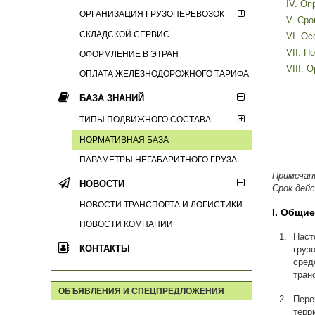
IV. Оп
ОРГАНИЗАЦИЯ ГРУЗОПЕРЕВОЗОК
V. Сро
СКЛАДСКОЙ СЕРВИС
VI. Ос
VII. П
ОФОРМЛЕНИЕ В ЭТРАН
VIII. 
ОПЛАТА ЖЕЛЕЗНОДОРОЖНОГО ТАРИФА
БАЗА ЗНАНИЙ
ТИПЫ ПОДВИЖНОГО СОСТАВА
НОРМАТИВНАЯ БАЗА
ПАРАМЕТРЫ НЕГАБАРИТНОГО ГРУЗА
Примечан
НОВОСТИ
Срок дейс
НОВОСТИ ТРАНСПОРТА И ЛОГИСТИКИ
I. Общи
НОВОСТИ КОМПАНИИ
Наст
КОНТАКТЫ
груз
сред
тран
ОБЪЯВЛЕНИЯ И СПЕЦПРЕДЛОЖЕНИЯ
Пере
терр