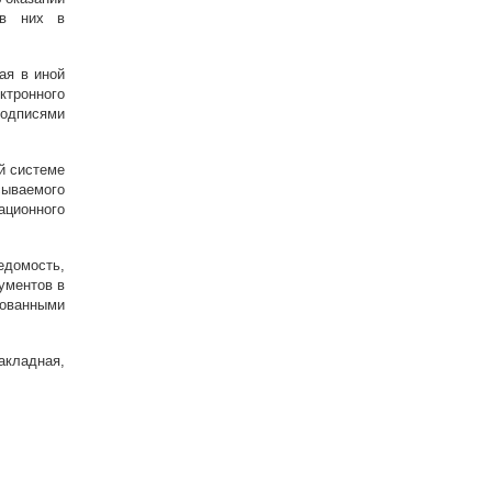
 в них в
ая в иной
ктронного
подписями
й системе
сываемого
ационного
домость,
ументов в
ованными
кладная,