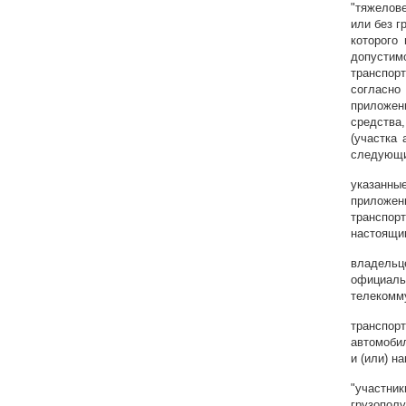
"тяжелове
или без г
которого
допусти
транспор
согласно
приложен
средства
(участка
следующи
указанны
приложен
транспор
настоящи
владельц
официа
телекомм
транспо
автомобил
и (или) н
"участн
грузополу