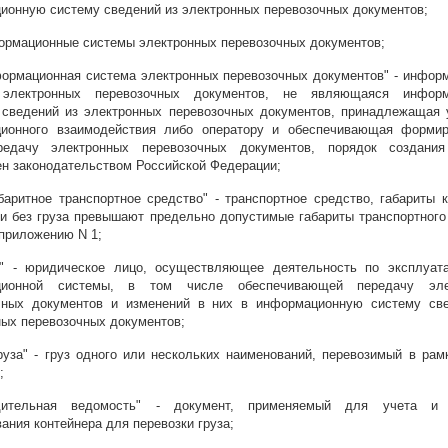
ионную систему сведений из электронных перевозочных документов;
ормационные системы электронных перевозочных документов;
формационная система электронных перевозочных документов" - инфор
 электронных перевозочных документов, не являющаяся информ
 сведений из электронных перевозочных документов, принадлежащая 
ионного взаимодействия либо оператору и обеспечивающая формир
редачу электронных перевозочных документов, порядок создания
ен законодательством Российской Федерации;
баритное транспортное средство" - транспортное средство, габариты к
ли без груза превышают предельно допустимые габариты транспортного
 приложению N 1;
р" - юридическое лицо, осуществляющее деятельность по эксплуат
ционной системы, в том числе обеспечивающей передачу эле
чных документов и изменений в них в информационную систему св
ных перевозочных документов;
руза" - груз одного или нескольких наименований, перевозимый в рам
;
одительная ведомость" - документ, применяемый для учета и 
ания контейнера для перевозки груза;