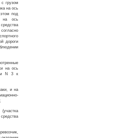
 с грузом
зка на ось
 этом под
й на ось
средства
согласно
спортного
ой дороги
облюдении
мотренные
ки на ось
ем N 3 к
аки, и на
ционно-
;
(участка
 средства
евозчик,
 оказании