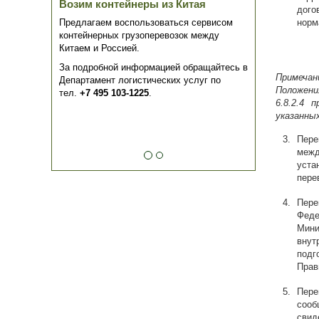
Возим контейнеры из Китая
дог
Предлагаем воспользоваться сервисом
норм
контейнерных грузоперевозок между
Китаем и Россией.
За подробной информацией обращайтесь в
Примечан
Департамент логистических услуг по
Положени
тел.
+7 495 103-1225
.
6.8.2.4 
указанных
Пере
меж
уст
пере
Пере
Феде
Мини
внут
подг
Прав
Пере
сооб
сви