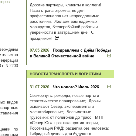
неров
Дорогие партнеры, клиенты и коллеги!
Наша страна огромна, но для
профессионалов нет непреодолимых
расстояний. Желаем вам надежных
маршрутов, бесперебойной работы и
уверенности в завтрашнем дне! С
праздником!
верждены
07.05.2026
Поздравляем с Днём Победы
ительства
в Великой Отечественной войне
Федерации
 г. N 2200
НОВОСТИ ТРАНСПОРТА И ЛОГИСТИКИ
31.07.2026
Что нового? Июль 2026
Севморпуть: рекорды, новые порты и
стратегическое планирование; Дроны
ных видов
осваивают Север: эксперименты и
нспортных
масштабирование; Беспилотные
тавления
грузовики: от полигонов до трасс; МТК
«Север-Юг»: практика против теории;
Роботизация РЖД: расцепка без человека;
щении по
Гибридный дизель для будущего
народными