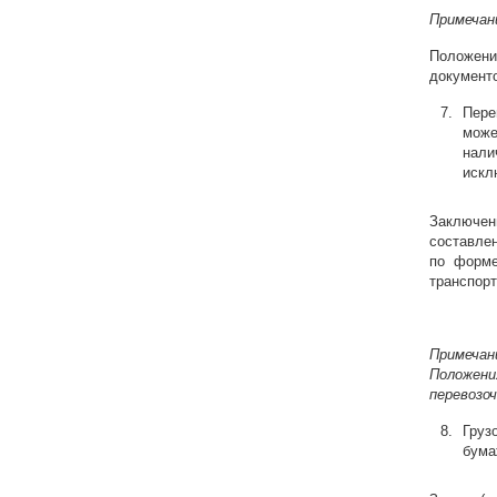
Примечан
Положения
документо
Пере
може
нали
искл
Заключе
составлен
по форме
транспорт
Примечан
Положен
перевозо
Груз
бума