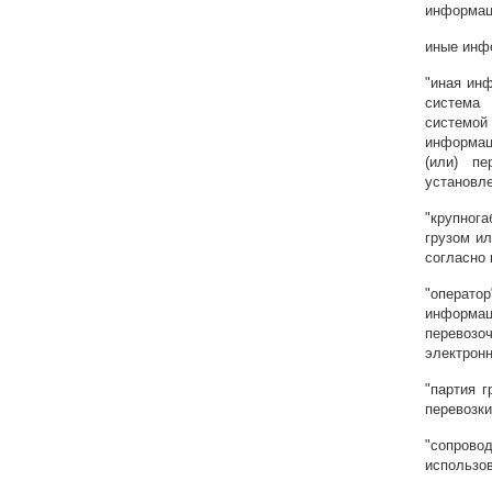
информац
иные инф
"иная ин
система
системой
информац
(или) пе
установл
"крупнога
грузом и
согласно
"операто
информа
перевозо
электрон
"партия г
перевозки
"сопров
использов