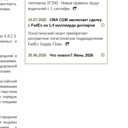
тепловоза 3ТЭ30; Новые правила труда
нспорта,
водителей с 1 сентября.
илами.
10.07.2026
CMA CGM заключает сделку
с FedEx на 1,4 миллиарда долларов
Логистический гигант приобретает
 6.8.2.3,
контрактное логистическое подразделение
ренных в
FedEx Supply Chain.
30.06.2026
Что нового? Июнь 2026
ородном и
ваниями,
дорожной
вилами.
оссийской
иваемыми
стерством
е порядок
стоящими
угородном
ых выданы
шением о