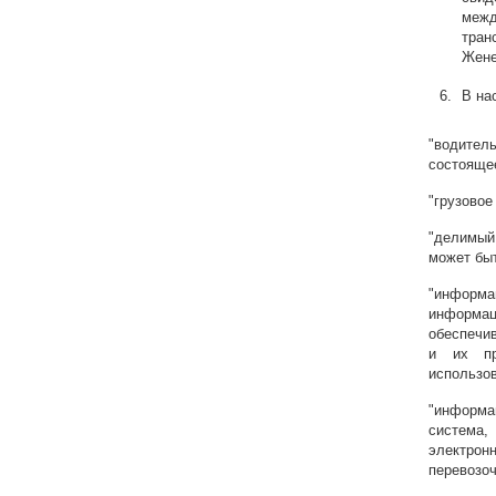
межд
тран
Жене
В на
"водител
состоящее
"грузовое
"делимый 
может быт
"информ
информа
обеспечи
и их пр
использо
"информа
система
электро
перевозоч