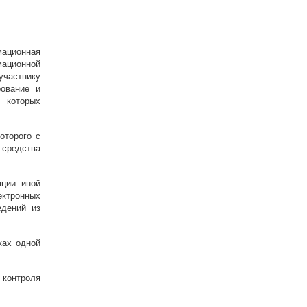
мационная
ационной
участнику
ование и
 которых
оторого с
 средства
ации иной
ктронных
едений из
ках одной
контроля