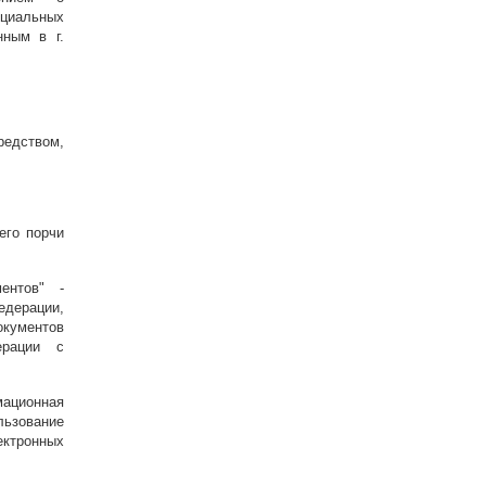
ециальных
нным в г.
редством,
его порчи
ентов" -
дерации,
окументов
ерации с
ационная
ьзование
ктронных