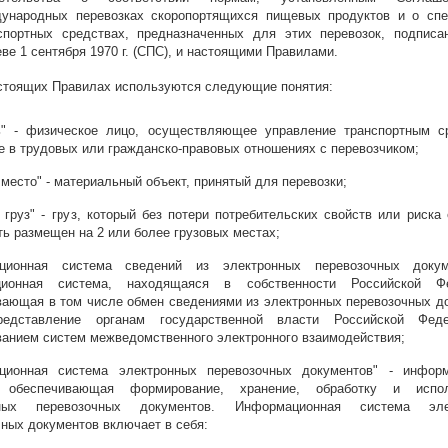
ународных перевозках скоропортящихся пищевых продуктов и о сп
спортных средствах, предназначенных для этих перевозок, подписа
ве 1 сентября 1970 г. (СПС), и настоящими Правилами.
стоящих Правилах используются следующие понятия:
ь" - физическое лицо, осуществляющее управление транспортным с
 в трудовых или гражданско-правовых отношениях с перевозчиком;
 место" - материальный объект, принятый для перевозки;
груз" - груз, который без потери потребительских свойств или риска 
ь размещен на 2 или более грузовых местах;
ационная система сведений из электронных перевозочных докум
ционная система, находящаяся в собственности Российской Фе
вающая в том числе обмен сведениями из электронных перевозочных д
едставление органам государственной власти Российской Фед
ванием систем межведомственного электронного взаимодействия;
ционная система электронных перевозочных документов" - информ
, обеспечивающая формирование, хранение, обработку и испол
нных перевозочных документов. Информационная система эле
ных документов включает в себя: