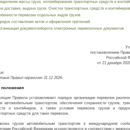
ределение массы груза, опломбирование транспортных средств и контей
ки доставки, выдача груза. Очистка транспортных средств и контейнеров
обенности перевозки отдельных видов грузов
орядок составления актов и оформления претензий
Организация документооборота электронных перевозочных документов
Ут
постановлением Прав
Российской 
от 21 декабря 2020
ие:
твия Правил ограничен 31.12.2026.
е положения
оящие Правила устанавливают порядок организации перевозок различ
ов автомобильным транспортом, обеспечения сохранности грузов, тра
ств и контейнеров, а также условия перевозок грузов и предос
спортных средств для таких перевозок.
возка грузов автомобильным транспортом в международном сооб
итории Российской Федерации осуществляется в соответствии с между