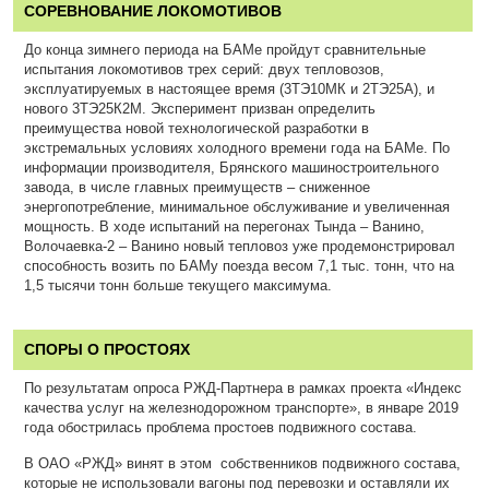
СОРЕВНОВАНИЕ ЛОКОМОТИВОВ
До конца зимнего периода на БАМе пройдут сравнительные
испытания локомотивов трех серий: двух тепловозов,
эксплуатируемых в настоящее время (3ТЭ10МК и 2ТЭ25А), и
нового 3ТЭ25К2М. Эксперимент призван определить
преимущества новой технологической разработки в
экстремальных условиях холодного времени года на БАМе. По
информации производителя, Брянского машиностроительного
завода, в числе главных преимуществ – сниженное
энергопотребление, минимальное обслуживание и увеличенная
мощность. В ходе испытаний на перегонах Тында – Ванино,
Волочаевка-2 – Ванино новый тепловоз уже продемонстрировал
способность возить по БАМу поезда весом 7,1 тыс. тонн, что на
1,5 тысячи тонн больше текущего максимума.
СПОРЫ О ПРОСТОЯХ
По результатам опроса РЖД-Партнера в рамках проекта «Индекс
качества услуг на железнодорожном транспорте», в январе 2019
года обострилась проблема простоев подвижного состава.
В ОАО «РЖД» винят в этом собственников подвижного состава,
которые не использовали вагоны под перевозки и оставляли их