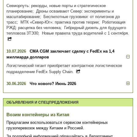
Севморпуть: рекорды, новые порты и стратегическое
планирование; Дроны осваивают Север: эксперименты и
масштабирование; Беспилотные грузовики: от полигонов до
трасс; МТК «Север-Юг»: практика против теории; Роботизация
РЖД: расцепка без человека; Гибридный дизель для будущего
тепловоза 3ТЭ30; Новые правила труда водителей с 1 сентября.
10.07.2026
CMA CGM заключает сделку с FedEx на 1,4
миллиарда долларов
Логистический гигант приобретает контрактное логистическое
подразделение FedEx Supply Chain.
30.06.2026
Что нового? Июнь 2026
ОБЪЯВЛЕНИЯ И СПЕЦПРЕДЛОЖЕНИЯ
Возим контейнеры из Китая
Предлагаем воспользоваться сервисом контейнерных
грузоперевозок между Китаем и Россией.
За подробной информацией обращайтесь в Департамент