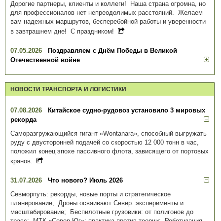
Дорогие партнеры, клиенты и коллеги! Наша страна огромна, но
для профессионалов нет непреодолимых расстояний. Желаем
вам надежных маршрутов, бесперебойной работы и уверенности
в завтрашнем дне! С праздником!
07.05.2026
Поздравляем с Днём Победы в Великой
Отечественной войне
НОВОСТИ ТРАНСПОРТА И ЛОГИСТИКИ
07.08.2026
Китайское судно-рудовоз установило 3 мировых
рекорда
Саморазгружающийся гигант «Wontanara», способный выгружать
руду с двусторонней подачей со скоростью 12 000 тонн в час,
положил конец эпохе пассивного флота, зависящего от портовых
кранов.
31.07.2026
Что нового? Июль 2026
Севморпуть: рекорды, новые порты и стратегическое
планирование; Дроны осваивают Север: эксперименты и
масштабирование; Беспилотные грузовики: от полигонов до
трасс; МТК «Север-Юг»: практика против теории; Роботизация