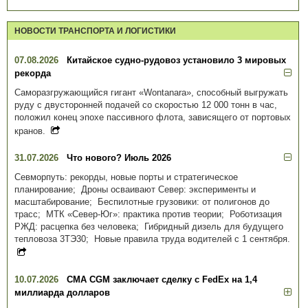
НОВОСТИ ТРАНСПОРТА И ЛОГИСТИКИ
07.08.2026
Китайское судно-рудовоз установило 3 мировых
рекорда
Саморазгружающийся гигант «Wontanara», способный выгружать
руду с двусторонней подачей со скоростью 12 000 тонн в час,
положил конец эпохе пассивного флота, зависящего от портовых
кранов.
31.07.2026
Что нового? Июль 2026
Севморпуть: рекорды, новые порты и стратегическое
планирование; Дроны осваивают Север: эксперименты и
масштабирование; Беспилотные грузовики: от полигонов до
трасс; МТК «Север-Юг»: практика против теории; Роботизация
РЖД: расцепка без человека; Гибридный дизель для будущего
тепловоза 3ТЭ30; Новые правила труда водителей с 1 сентября.
10.07.2026
CMA CGM заключает сделку с FedEx на 1,4
миллиарда долларов