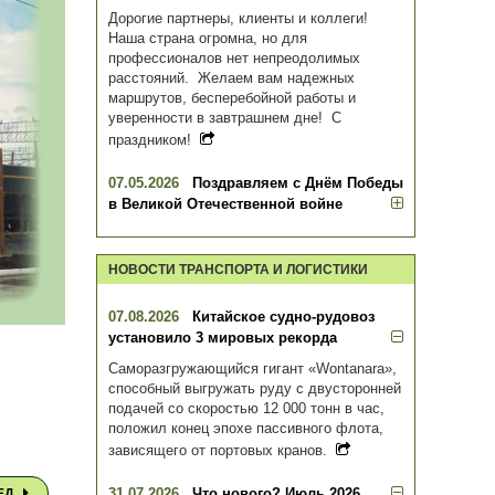
Дорогие партнеры, клиенты и коллеги!
Наша страна огромна, но для
профессионалов нет непреодолимых
расстояний. Желаем вам надежных
маршрутов, бесперебойной работы и
уверенности в завтрашнем дне! С
праздником!
07.05.2026
Поздравляем с Днём Победы
в Великой Отечественной войне
НОВОСТИ ТРАНСПОРТА И ЛОГИСТИКИ
07.08.2026
Китайское судно-рудовоз
установило 3 мировых рекорда
Саморазгружающийся гигант «Wontanara»,
способный выгружать руду с двусторонней
подачей со скоростью 12 000 тонн в час,
положил конец эпохе пассивного флота,
зависящего от портовых кранов.
31.07.2026
Что нового? Июль 2026
ЕД