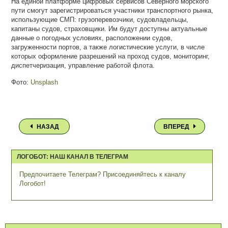
На единой платформе цифровых сервисов Северного морского
пути смогут зарегистрироваться участники транспортного рынка,
использующие СМП: грузоперевозчики, судовладельцы,
капитаны судов, страховщики. Им будут доступны актуальные
данные о погодных условиях, расположении судов,
загруженности портов, а также логистические услуги, в числе
которых оформление разрешений на проход судов, мониторинг,
диспетчеризация, управление работой флота.
Фото:
Unsplash
НАЗАД
ВПЕРЕД
ЛОГОБОТ: НАШ КАНАЛ В ТЕЛЕГРАМ
Предпочитаете Телеграм? Присоединяйтесь к каналу
Логобот!