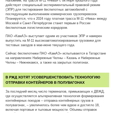
Напомним, на трассе М-11 «Нева» с октября прошлого года
действует специальный экспериментальный правовой режим
(ЭПР) для тестирования беспилотных автомобилей с
последующим выполнением коммерческих грузоперевозок.
Планируется, что к 2024 году платная трасса М-11 «Нева» между
Москвой и Санкт-Петербургом станет первым в России
беспилотным логистическим коридором.
ПАО «КамАЗ» выступает одним из участников ЭПР и намерен
выпустить на М-11 высокоавтоматизированные грузовики для
тестовых заездов в мае-июне текущего года.
Сейчас беспилотники ПАО «КамАЗ» испытываются в Татарстане
на направлениях Набережные Челны – Казань и Набережные
Челны – Нижнекамск, а также на закрытых полигонах.
В РЖД ХОТЯТ УСОВЕРШЕНСТВОВАТЬ ТЕХНОЛОГИЮ
ОТПРАВКИ КОНТЕЙНЕРОВ В ПОЛУВАГОНАХ
За последний месяц число терминалов, примыкающих к ДВЖД,
где осуществляется альтернативная технология формирования
контейнерных поездов – отправка контейнерных грузов в
полувагонах, – увеличилось более чем вдвое и достигло 18,
включая портовые и тыловые мощности. Объемы отправок