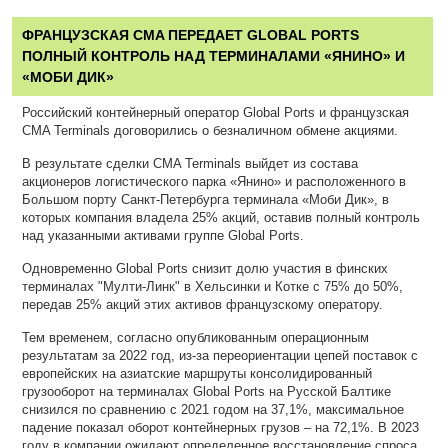
ФРАНЦУЗСКАЯ CMA ПЕРЕДАЕТ GLOBAL PORTS
ПОЛНЫЙ КОНТРОЛЬ НАД ТЕРМИНАЛАМИ «ЯНИНО» И
«МОБИ ДИК»
Российский контейнерный оператор Global Ports и французская
CMA Terminals договорились о безналичном обмене акциями.
В результате сделки CMA Terminals выйдет из состава
акционеров логистического парка «Янино» и расположенного в
Большом порту Санкт-Петербурга терминала «Моби Дик», в
которых компания владела 25% акций, оставив полный контроль
над указанными активами группе Global Ports.
Одновременно Global Ports снизит долю участия в финских
терминалах "Мулти-Линк" в Хельсинки и Котке с 75% до 50%,
передав 25% акций этих активов французскому оператору.
Тем временем, согласно опубликованным операционным
результатам за 2022 год, из-за переориентации цепей поставок с
европейских на азиатские маршруты консолидированный
грузооборот на терминалах Global Ports на Русской Балтике
снизился по сравнению с 2021 годом на 37,1%, максимальное
падение показал оборот контейнерных грузов – на 72,1%. В 2023
году в компании ожидают определенное восстановление спроса