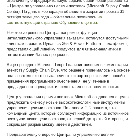
ограниченную предварительную версию своей новой разработки
– Центра по управлению цепями поставок (Microsoft Supply Chain
Center). На днях в корпорации объявили о закрытии проекта 31
октября текущего года – объявление появилось
на
соответствующей странице Обучающего центра
.
Некоторые решения Центра, например, функция
интеллектуального управления заказами, останутся доступными
клиентам в рамках Dynamics 365 & Power Platform – платформы,
представляющей линейку продуктов для бизнес-аналитики и
автоматизации бизнес-процессов.
Вице-президент Microsoft Георг Гланчниг пояснил в комментарии
агентству Supply Chain Dive, что решение принималось на основе
пользовательского опыта: клиенты и партнеры искали способы
применения программного обеспечения, не учтенные в
предзаданных сценариях и предоставленных возможностях.
Центр управления цепями поставок Microsoft создавался с целью
предложить бизнесу новые высокотехнологичные инструменты
управления цепями поставок. По словам Г. Гланчнига, это
командный центр, который согласует информацию из источников
всех участников цепи поставок, от первой до третьей стороны, и
сокращает разрыв между идеей и действием.
Предварительную версию Центра по управлению цепями