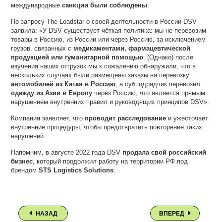
международные
санкции были соблюдены
.
По запросу The Loadstar о своей деятельности в России DSV
заявила: «У DSV существует чёткая политика: мы не перевозим
товары в Россию, из России или через Россию, за исключением
грузов, связанных с
медикаментами, фармацевтической
продукцией или гуманитарной помощью
. (Однако) после
изучения наших отгрузок мы к сожалению обнаружили, что в
нескольких случаях были размещены заказы на перевозку
автомобилей из Китая в Россию
, а субподрядчик перевозил
одежду из Азии в Европу
через Россию, что является прямым
нарушением внутренних правил и руководящих принципов DSV».
Компания заявляет, что
проводит расследование
и ужесточает
внутренние процедуры, чтобы предотвратить повторение таких
нарушений.
Напомним, в августе 2022 года DSV
продала свой российский
бизнес
, который продолжил работу на территории РФ под
брендом
STS Logistics Solutions
.
НАЗАД
ВПЕРЕД