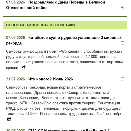
07.05.2026
Поздравляем с Днём Победы в Великой
Отечественной войне
НОВОСТИ ТРАНСПОРТА И ЛОГИСТИКИ
07.08.2026
Китайское судно-рудовоз установило 3 мировых
рекорда
Саморазгружающийся гигант «Wontanara», способный выгружать
руду с двусторонней подачей со скоростью 12 000 тонн в час,
положил конец эпохе пассивного флота, зависящего от портовых
кранов.
31.07.2026
Что нового? Июль 2026
Севморпуть: рекорды, новые порты и стратегическое
планирование; Дроны осваивают Север: эксперименты и
масштабирование; Беспилотные грузовики: от полигонов до
трасс; МТК «Север-Юг»: практика против теории; Роботизация
РЖД: расцепка без человека; Гибридный дизель для будущего
тепловоза 3ТЭ30; Новые правила труда водителей с 1 сентября.
10.07.2026
CMA CGM заключает сделку с FedEx на 1,4