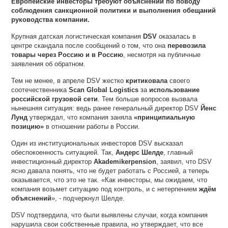
Европейские инвесторы требуют объяснений по поводу
соблюдения санкционной политики и выполнения обещаний
руководства компании.
Крупная датская логистическая компания
DSV
оказалась в
центре скандала после сообщений о том, что она
перевозила
товары через Россию и в Россию
, несмотря на публичные
заявления об обратном.
Тем не менее, в апреле DSV жестко
критиковала
своего
соотечественника
Scan Global Logistics
за
использование
российской грузовой сети
. Тем больше вопросов вызвала
нынешняя ситуация: ведь ранее генеральный директор DSV
Йенс
Лунд
утверждал, что компания заняла
«принципиальную
позицию»
в отношении работы в России.
Один из институциональных инвесторов DSV высказал
обеспокоенность ситуацией. Так,
Андерс Шелде
, главный
инвестиционный директор
Akademikerpension
, заявил, что DSV
ясно давала понять, что не будет работать с Россией, а теперь
оказывается, что это не так. «Как инвесторы, мы ожидаем, что
компания возьмет ситуацию под контроль, и с нетерпением
ждём
объяснений
», - подчеркнул Шелде.
DSV подтвердила, что были выявлены случаи, когда компания
нарушила свои собственные правила, но утверждает, что все