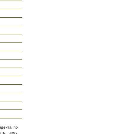
идента по
сть, чему