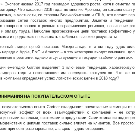
». Эксперт назвал 2017 год периодом здорового роста, хотя и отметил 
риторику. Что касается 2018 года, по мнению Аронова, он ознаменован 
низма, в частности, со стороны Великобритании и США, что влечет пер
уризацию сетей поставок многих предприятий. Заметна и тенденция
го товарного запаса в разных географических регионах, повышение ра
у и оплату труда. Наиболее прогрессивные цепи поставок эффективно 
ками и продолжают показывать стабильно высокие результаты.
менный лидер цепей поставок Макдональдс в этом году удостоилс
 наряду с Apple, P&G и Amazon – в эту категорию входят компании, дол
енные в рейтинге, однако отсутствующие в текущей «табели о рангах».
ции ежегодно Gartner выделяет 3 ключевые тенденции, характеризу
 лидеров года и позволяющие им опередить конкурентов. Что же 
в компании определяет успех логистических цепей в 2018 году?
ВНИМАНИЯ НА ПОКУПАТЕЛЬСКОМ ОПЫТЕ
 покупательского опыта Gartner вкладывает впечатление и эмоции от п
вокупный эффект от всех взаимодействий с компанией – ее сотру
ационными каналами, системами и продуктами. Сами компании подтверж
модействия с цепями поставок сильно влияет на клиентов. Все просто:
ием приносит разочарование, а в срок – удовлетворение.