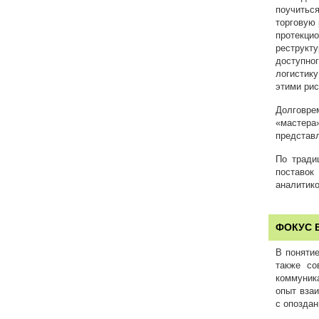
поучиться
торговую 
протекцио
реструкт
доступно
логистик
этими рис
Долговре
«мастера»
представл
По тради
поставок
аналитико
ФОКУС 
В понятие
также со
коммуник
опыт взаи
с опоздан