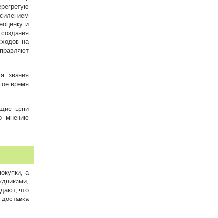
перегретую
усилением
еоценку и
 создания
сходов на
управляют
я звания
гое время
ющие цепи
по мнению
окупки, а
дниками,
дают, что
 доставка