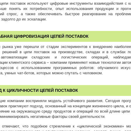
цепи поставок используют цифровые инструменты взаимодействия с к
чше понять их потребности, опыт использования продукции и прогн
ий спрос, а также обеспечивать быстрое реагирование на пробле
 задолго до их эскалации.
БНАЯ ЦИФРОВИЗАЦИЯ ЦЕПЕЙ ПОСТАВОК
 рынка уже перешли от стадии экспериментов к внедрению наиболе
 решений в цепи поставок на производстве, складах и в службах п
автоматизации складских и логистических операций, наблюда
ции клиентского сервиса – компании применяют новые технологии авто
роцессов с использованием программных роботов: обучаемого искус
а, умных чат-ботов, которых можно спутать с человеком.
Д К ЦИКЛИЧНОСТИ ЦЕПЕЙ ПОСТАВОК
ие компании восприняли модель устойчивого развития. Сегодня прог
авок практикуют подход, основанный на концепции жизненного цикла, и 
ияние на окружающую среду продуктов и операций по всей длине цепи 
 минимизировать негативные факторы своей деятельности.
r отмечают, что подобное стремление к «циклической экономике» м