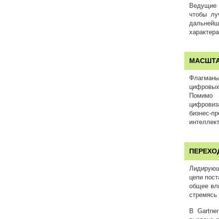
Ведущие 
чтобы лу
дальнейш
характера
МАСШТА
Флагманы
цифровых
Помимо 
цифровиза
бизнес-п
интеллект
ПЕРЕХО
Лидирующ
цепи пост
общее вл
стремясь
В Gartne