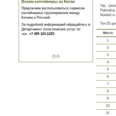
Возим контейнеры из Китая
Так, трет
Предлагаем воспользоваться сервисом
Palmolive
контейнерных грузоперевозок между
Nordisk и
Китаем и Россией.
Топ-25 це
За подробной информацией обращайтесь в
Департамент логистических услуг по
Место
тел.
+7 495 103-1225
.
1
2
3
4
5
6
7
8
9
10
11