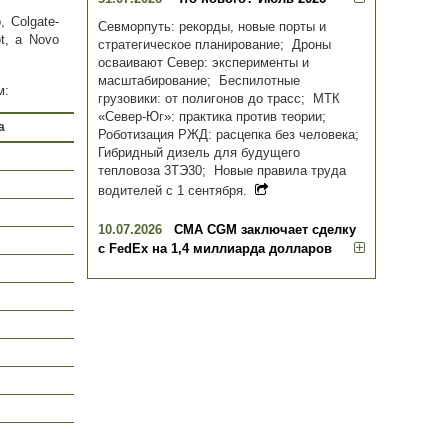
, Colgate-
Севморпуть: рекорды, новые порты и
t, а Novo
стратегическое планирование; Дроны
осваивают Север: эксперименты и
масштабирование; Беспилотные
м:
грузовики: от полигонов до трасс; МТК
«Север-Юг»: практика против теории;
а
Роботизация РЖД: расцепка без человека;
Гибридный дизель для будущего
тепловоза 3ТЭ30; Новые правила труда
водителей с 1 сентября.
10.07.2026
CMA CGM заключает сделку
с FedEx на 1,4 миллиарда долларов