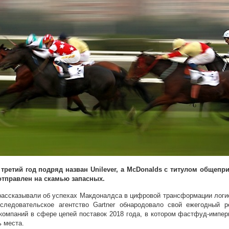
третий год подряд назван Unilever, а McDonalds с титулом общепр
отправлен на скамью запасных.
рассказывали об успехах Макдоналдса в цифровой трансформации логи
сследовательское агентство Gartner обнародовало свой ежегодный р
компаний в сфере цепей поставок 2018 года, в котором фастфуд-импер
 места.