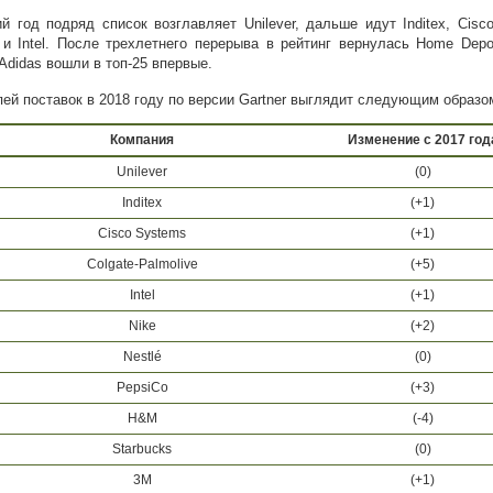
ий год подряд список возглавляет Unilever, дальше идут Inditex, Cisco
 и Intel. После трехлетнего перерыва в рейтинг вернулась Home Depo
 Adidas вошли в топ-25 впервые.
пей поставок в 2018 году по версии Gartner выглядит следующим образо
Компания
Изменение c 2017 год
Unilever
(0)
Inditex
(+1)
Cisco Systems
(+1)
Colgate-Palmolive
(+5)
Intel
(+1)
Nike
(+2)
Nestlé
(0)
PepsiCo
(+3)
H&M
(-4)
Starbucks
(0)
3M
(+1)