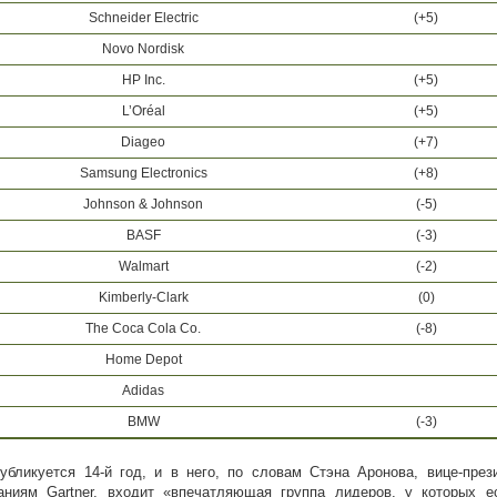
Schneider Electric
(+5)
Novo Nordisk
HP Inc.
(+5)
L’Oréal
(+5)
Diageo
(+7)
Samsung Electronics
(+8)
Johnson & Johnson
(-5)
BASF
(-3)
Walmart
(-2)
Kimberly-Clark
(0)
The Coca Cola Co.
(-8)
Home Depot
Adidas
BMW
(-3)
публикуется 14-й год, и в него, по словам Стэна Аронова, вице-през
аниям Gartner, входит «впечатляющая группа лидеров, у которых е