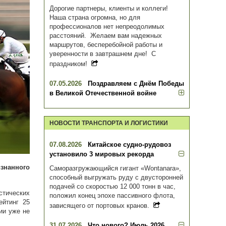
Дорогие партнеры, клиенты и коллеги!
Наша страна огромна, но для
профессионалов нет непреодолимых
расстояний. Желаем вам надежных
маршрутов, бесперебойной работы и
уверенности в завтрашнем дне! С
праздником!
07.05.2026
Поздравляем с Днём Победы
в Великой Отечественной войне
НОВОСТИ ТРАНСПОРТА И ЛОГИСТИКИ
07.08.2026
Китайское судно-рудовоз
установило 3 мировых рекорда
изнанного
Саморазгружающийся гигант «Wontanara»,
способный выгружать руду с двусторонней
подачей со скоростью 12 000 тонн в час,
стических
положил конец эпохе пассивного флота,
ейтинг 25
зависящего от портовых кранов.
ии уже не
31.07.2026
Что нового? Июль 2026