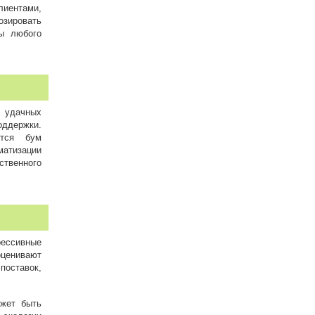
лиентами,
озировать
мы любого
е удачных
оддержки.
ется бум
матизации
ственного
рессивные
оценивают
поставок,
ожет быть