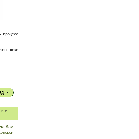
ь процесс
зон, пока
ЕД
ГЕ В
ем Вам
ковской