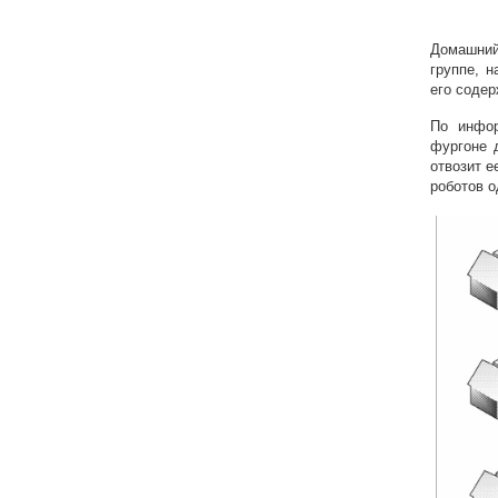
Домашний
группе, 
его соде
По инфор
фургоне 
отвозит е
роботов 