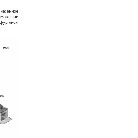
наземное
озможными
фургоном