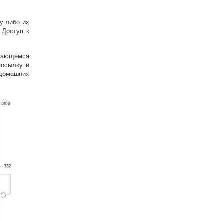
у либо их
 Доступ к
жающемся
посылку и
 домашних