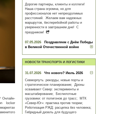
Дорогие партнеры, клиенты и коллеги!
Наша страна огромна, но для
профессионалов нет непреодолимых
расстояний. Желаем вам надежных
маршрутов, бесперебойной работы и
уверенности в завтрашнем дне! С
праздником!
07.05.2026
Поздравляем с Днём Победы
в Великой Отечественной войне
НОВОСТИ ТРАНСПОРТА И ЛОГИСТИКИ
31.07.2026
Что нового? Июль 2026
Севморпуть: рекорды, новые порты и
стратегическое планирование; Дроны
осваивают Север: эксперименты и
масштабирование; Беспилотные
грузовики: от полигонов до трасс; МТК
? Онлайн-
«Север-Юг»: практика против теории;
n locker
Роботизация РЖД: расцепка без человека;
рмаркетах
Гибридный дизель для будущего
менитого