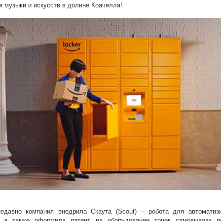
 музыки и искусств в долине Коачелла!
едавно компания внедрила Скаута (Scout) – робота для автоматиз
, а также оформила патент на оборудование точек самовывоза п