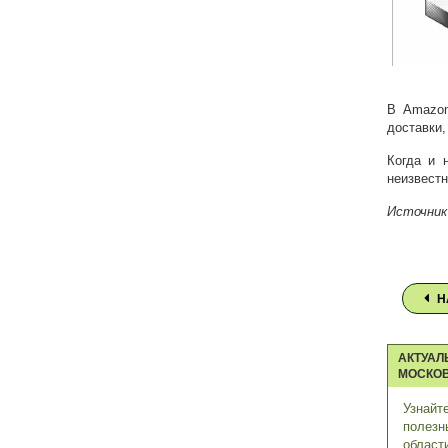
В Amazon
доставки,
Когда и 
неизвестн
Источник
Н
АКТУАЛ
МОСКОВ
Узнайт
полезн
област