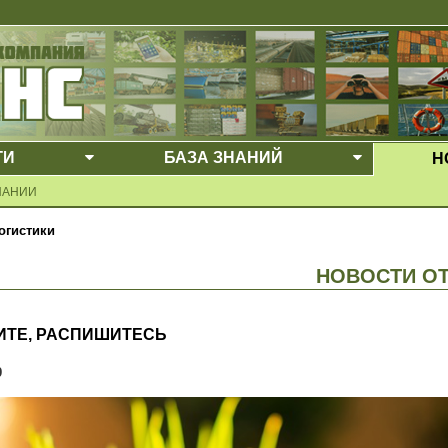
ГИ
БАЗА ЗНАНИЙ
Н
Е МЕНЮ
ВЫПАДАЮЩЕЕ МЕНЮ
ВЫПАДАЮ
ПАНИИ
огистики
НОВОСТИ О
ИТЕ, РАСПИШИТЕСЬ
9