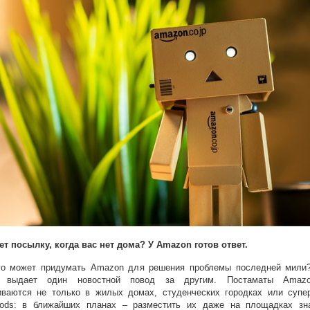
ет посылку, когда вас нет дома? У
Amazon готов ответ.
го может придумать Amazon для решения проблемы последней мили
р выдает один новостной повод за другим. Постаматы Amazo
иваются не только в жилых домах, студенческих городках или супе
ods: в ближайших планах – разместить их даже на площадках зна