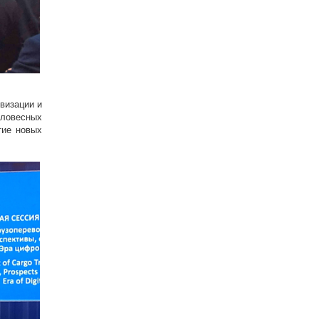
визации и
еловесных
тие новых