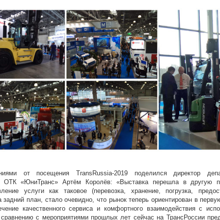
ниями от посещения TransRussia-2019 поделился директор депа
и ОТК «ЮниТранс» Артём Королёв: «Выставка перешла в другую пл
вление услуги как таковое (перевозка, хранение, погрузка, предос
 задний план, стало очевидно, что рынок теперь ориентирован в перву
ечение качественного сервиса и комфортного взаимодействия с исп
о сравнению с мероприятиями прошлых лет сейчас на ТрансРоссии пре