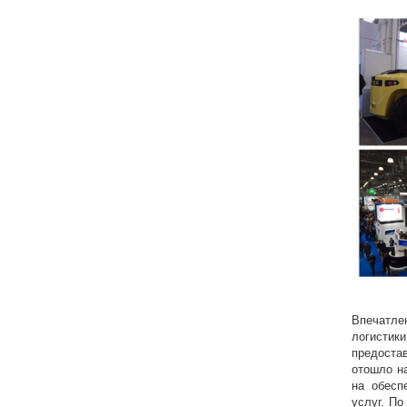
Впечатле
логистик
предоста
отошло на
на обесп
услуг. П