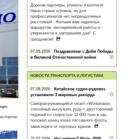
Дорогие партнеры, клиенты и коллеги!
Наша страна огромна, но для
профессионалов нет непреодолимых
расстояний. Желаем вам надежных
маршрутов, бесперебойной работы и
уверенности в завтрашнем дне! С
праздником!
07.05.2026
Поздравляем с Днём Победы
в Великой Отечественной войне
НОВОСТИ ТРАНСПОРТА И ЛОГИСТИКИ
07.08.2026
Китайское судно-рудовоз
установило 3 мировых рекорда
Саморазгружающийся гигант «Wontanara»,
орт.
способный выгружать руду с двусторонней
подачей со скоростью 12 000 тонн в час,
спортно-
положил конец эпохе пассивного флота,
зависящего от портовых кранов.
31.07.2026
Что нового? Июль 2026