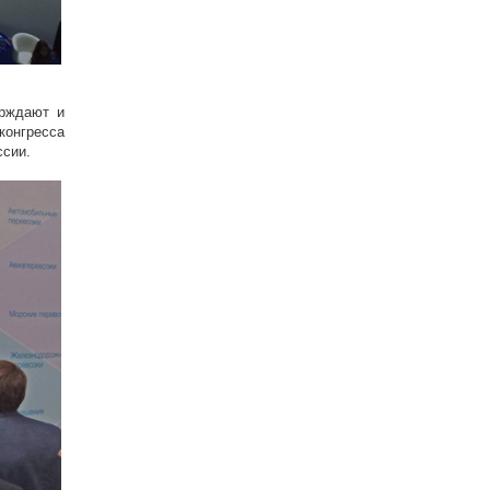
ерждают и
конгресса
ссии.