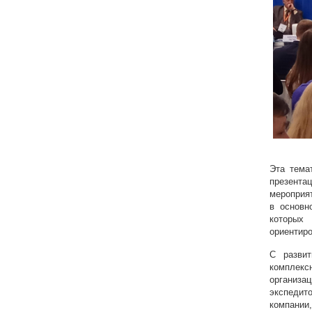
Эта тема
презентац
мероприят
в основн
которых
ориентиро
С развит
комплекс
организац
экспедит
компании,