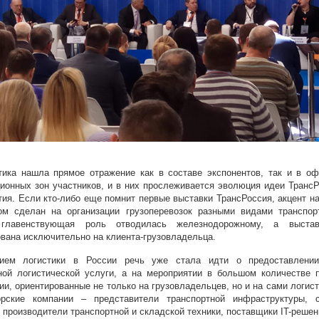
тика нашла прямое отражение как в составе экспонентов, так и в о
ионных зон участников, и в них прослеживается эволюция идеи ТрансР
ия. Если кто-либо еще помнит первые выставки ТрансРоссия, акцент на
ом сделан на организации грузоперевозок разными видами транспор
 главенствующая роль отводилась железнодорожному, а выста
вана исключительно на клиента-грузовладельца.
ием логистики в России речь уже стала идти о предоставлении
ной логистической услуги, а на мероприятии в большом количестве 
ии, ориентированные не только на грузовладельцев, но и на сами логис
орские компании – представители транспортной инфраструктуры, 
 производители транспортной и складской техники, поставщики IT-решен