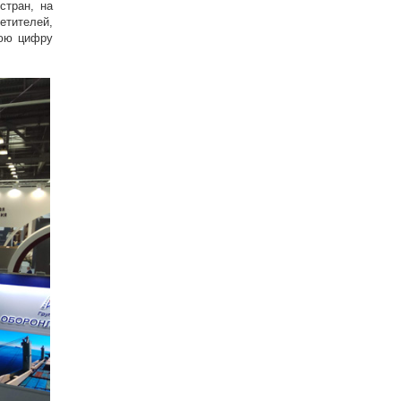
стран, на
тителей,
нюю цифру