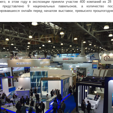
него, в этом году в экспозиции приняли участие 400 компаний из 28 
е представлено 9 национальных павильонов, а количество посе
рировавшихся онлайн перед началом выставки, превысило прошлогод