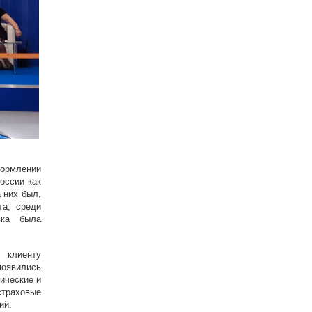
формлении
оссии как
 них был,
та, среди
вка была
 клиенту
появились
тические и
страховые
ий.