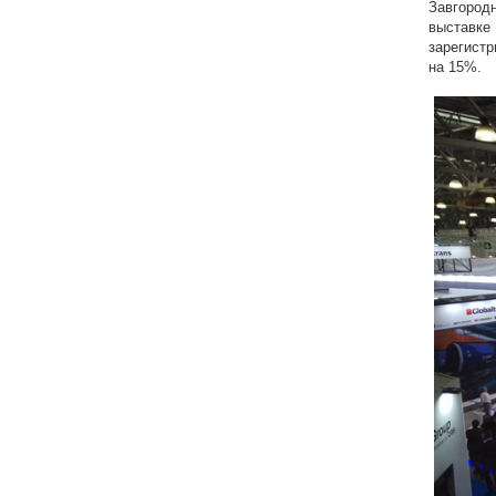
Завгород
выставк
зарегист
на 15%.