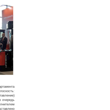
ртамента
оскость:
тавление)
ю очередь
олнителем
дставлено