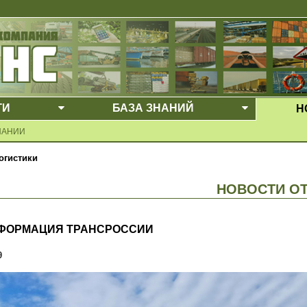
ГИ
БАЗА ЗНАНИЙ
Н
Е МЕНЮ
ВЫПАДАЮЩЕЕ МЕНЮ
ВЫПАДАЮ
ПАНИИ
огистики
НОВОСТИ О
ФОРМАЦИЯ ТРАНСРОССИИ
9