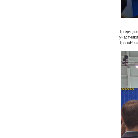
Традицио
участник
ТрансРос