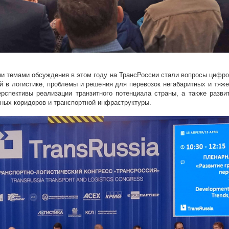
и темами обсуждения в этом году на ТрансРоссии стали вопросы цифро
й в логистике, проблемы и решения для перевозок негабаритных и тяж
ерспективы реализации транзитного потенциала страны, а также разви
ных коридоров и транспортной инфраструктуры.