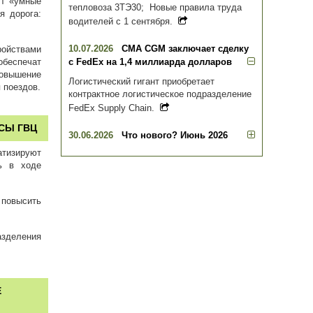
ут «умные
тепловоза 3ТЭ30; Новые правила труда
я дорога:
водителей с 1 сентября.
10.07.2026
CMA CGM заключает сделку
ойствами
обеспечат
с FedEx на 1,4 миллиарда долларов
овышение
Логистический гигант приобретает
 поездов.
контрактное логистическое подразделение
FedEx Supply Chain.
СЫ ГВЦ
30.06.2026
Что нового? Июнь 2026
атизируют
ь в ходе
повысить
азделения
Е