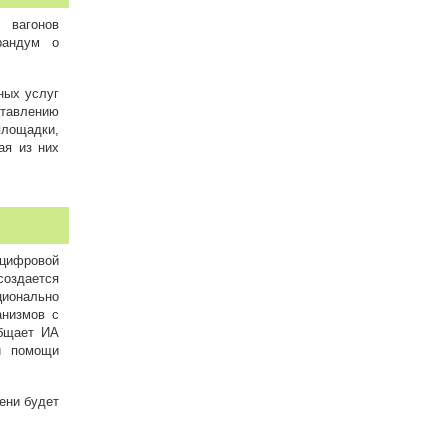
 вагонов
рандум о
ных услуг
ставлению
лощадки,
ая из них
цифровой
создается
ионально
анизмов с
общает ИА
и помощи
ени будет