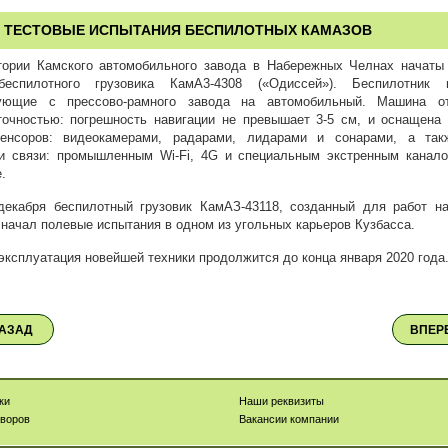
 ТЕСТОВЫЕ ИСПЫТАНИЯ БЕСПИЛОТНЫХ КАМАЗОВ
тории Камского автомобильного завода в Набережных Челнах начаты
еспилотного грузовика КамА3-4308 («Одиссей»). Беспилотник п
ующие с прессово-рамного завода на автомобильный. Машина от
точностью: погрешность навигации не превышает 3-5 см, и оснащена
енсоров: видеокамерами, радарами, лидарами и сонарами, а так
и связи: промышленным Wi-Fi, 4G и специальным экстренным канал
.
декабря беспилотный грузовик КамАЗ-43118, созданный для работ н
 начал полевые испытания в одном из угольных карьеров Кузбасса.
эксплуатация новейшей техники продолжится до конца января 2020 года
АЗАД
ВПЕР
ки
Наши реквизиты
оворов
Вакансии компании