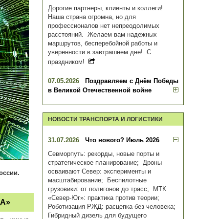
Дорогие партнеры, клиенты и коллеги!
Наша страна огромна, но для
профессионалов нет непреодолимых
расстояний. Желаем вам надежных
маршрутов, бесперебойной работы и
уверенности в завтрашнем дне! С
праздником!
07.05.2026
Поздравляем с Днём Победы
в Великой Отечественной войне
НОВОСТИ ТРАНСПОРТА И ЛОГИСТИКИ
31.07.2026
Что нового? Июль 2026
Севморпуть: рекорды, новые порты и
стратегическое планирование; Дроны
осваивают Север: эксперименты и
оссии.
масштабирование; Беспилотные
грузовики: от полигонов до трасс; МТК
«Север-Юг»: практика против теории;
А»
Роботизация РЖД: расцепка без человека;
Гибридный дизель для будущего