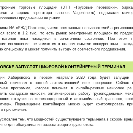
ктронные торговые площадки (ЭТП «Грузовые перевозки», биржа
erce и сервис агрегатора вагонов Vagonline.ru) подписали мемо
ированном продвижении на рынке.
ниям ИА «РЖД-Партнер», число постоянных пользователей агрегирован
тся всего в 1,2 тыс., то есть рынок электронных площадок по предо
х вагонов пока находится в зачаточном состоянии. При этом п
шие соглашение, не являются в полном смысле конкурентами – кажд
ю специфику и может получить выгоду от совместного продвижения.
РОВСКЕ ЗАПУСТЯТ ЦИФРОВОЙ КОНТЕЙНЕРНЫЙ ТЕРМИНАЛ
ции Хабаровск-2 в первом квартале 2020 года будет запущен 
рный терминал с полной автоматизацией всех процессов. Сейчас 
рная программа, которая поможет в онлайн-режиме наиболее рац
лять складские емкости, оптимизировать работу грузоподъемных мех
ровня отгрузки на железнодорожный и автомобильный транспорт, со
тнер». Перемещение контейнеров можно будет контролировать пр
го приложения.
бусловлен тем, что мощностей существующего терминала в скором врем
чно для обслуживания возрастающего грузопотока.