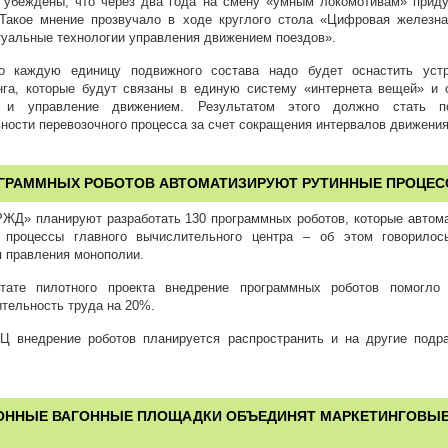
убеждены, что через два года на смену «умным локомотивам» прид
 Такое мнение прозвучало в ходе круглого стола «Цифровая железна
туальные технологии управления движением поездов».
о каждую единицу подвижного состава надо будет оснастить устр
нга, которые будут связаны в единую систему «интернета вещей» и 
ь и управление движением. Результатом этого должно стать п
ости перевозочного процесса за счет сокращения интервалов движения
ОГРАММНЫХ РОБОТОВ АВТОМАТИЗИРУЮТ РУТИННЫЕ ПРОЦЕС
ЖД» планируют разработать 130 программных роботов, которые автом
 процессы главного вычислительного центра – об этом говорилос
я правления монополии.
тате пилотного проекта внедрение программных роботов помогло 
тельность труда на 20%.
Ц внедрение роботов планируется распространить и на другие подр
ОННЫЕ ВАГОННЫЕ ПЛОЩАДКИ ОБЪЕДИНЯТ МАРКЕТИНГОВЫ