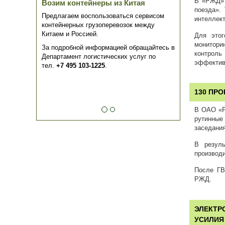
В «РЖД» 
Возим контейнеры из Китая
поезда».
Предлагаем воспользоваться сервисом
интеллек
контейнерных грузоперевозок между
Китаем и Россией.
Для этог
монитори
За подробной информацией обращайтесь в
контрол
Департамент логистических услуг по
эффективн
тел.
+7 495 103-1225
.
130 ПР
В ОАО «Р
рутинные
заседани
В резуль
производи
После ГВ
РЖД.
ЭЛЕКТР
УСИЛИЯ