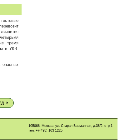
 тестовые
еревозит
личается
 четырьмя
же тремя
ом в УКВ-
а опасных
.
ЕД
105066
,
Москва
,
ул. Старая Басманная, д.38/2, стр.1
тел.
+7(495) 103 1225