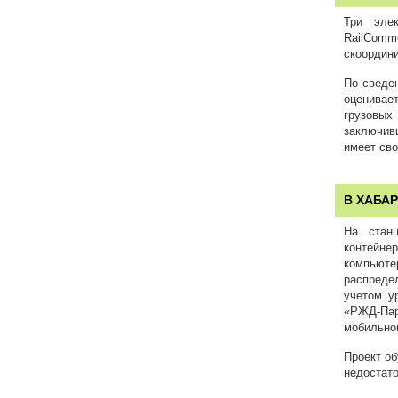
Три эле
RailComm
скоордин
По сведе
оценивае
грузовы
заключив
имеет сво
В ХАБА
На стан
контейне
компьюте
распреде
учетом у
«РЖД-Пар
мобильно
Проект о
недостато