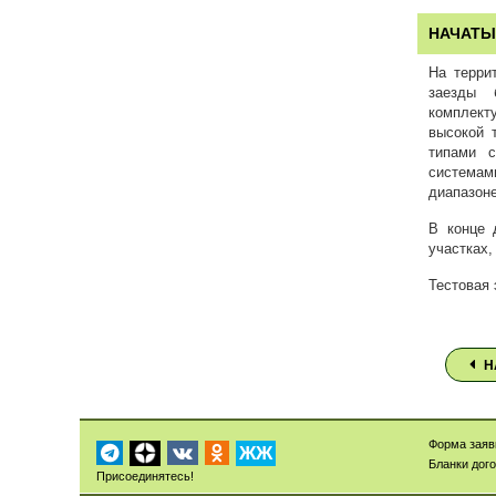
НАЧАТЫ
На терри
заезды б
комплект
высокой 
типами с
системам
диапазоне
В конце 
участках,
Тестовая 
Н
Форма заяв
ЖЖ
Бланки дог
Присоединятесь!