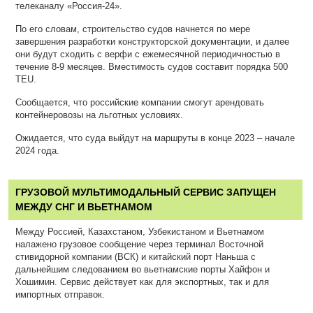
телеканалу «Россия-24».
По его словам, строительство судов начнется по мере
завершения разработки конструкторской документации, и далее
они будут сходить с верфи с ежемесячной периодичностью в
течение 8-9 месяцев. Вместимость судов составит порядка 500
TEU.
Сообщается, что российские компании смогут арендовать
контейнеровозы на льготных условиях.
Ожидается, что суда выйдут на маршруты в конце 2023 – начале
2024 года.
ГРУЗОВОЙ МУЛЬТИМОДАЛЬНЫЙ СЕРВИС ЗАПУЩЕН
МЕЖДУ СНГ И ВЬЕТНАМОМ
Между Россией, Казахстаном, Узбекистаном и Вьетнамом
налажено грузовое сообщение через терминал Восточной
стивидорной компании (ВСК) и китайский порт Наньша с
дальнейшим следованием во вьетнамские порты Хайфон и
Хошимин. Сервис действует как для экспортных, так и для
импортных отправок.