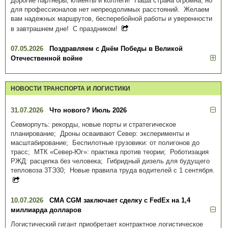
Дорогие партнеры, клиенты и коллеги! Наша страна огромна, но
для профессионалов нет непреодолимых расстояний. Желаем
вам надежных маршрутов, бесперебойной работы и уверенности
в завтрашнем дне! С праздником!
07.05.2026
Поздравляем с Днём Победы в Великой
Отечественной войне
НОВОСТИ ТРАНСПОРТА И ЛОГИСТИКИ
31.07.2026
Что нового? Июль 2026
Севморпуть: рекорды, новые порты и стратегическое
планирование; Дроны осваивают Север: эксперименты и
масштабирование; Беспилотные грузовики: от полигонов до
трасс; МТК «Север-Юг»: практика против теории; Роботизация
РЖД: расцепка без человека; Гибридный дизель для будущего
тепловоза 3ТЭ30; Новые правила труда водителей с 1 сентября.
10.07.2026
CMA CGM заключает сделку с FedEx на 1,4
миллиарда долларов
Логистический гигант приобретает контрактное логистическое