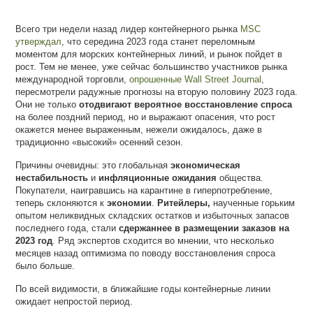
Всего три недели назад лидер контейнерного рынка
MSC
утверждал
, что середина 2023 года станет переломным
моментом для морских контейнерных линий, и рынок пойдет в
рост. Тем не менее, уже сейчас большинство участников рынка
международной торговли,
опрошенные Wall Street Journal
,
пересмотрели радужные прогнозы на вторую половину 2023 года.
Они не только
отодвигают вероятное восстановление спроса
на более поздний период, но и выражают опасения, что рост
окажется менее выраженным, нежели ожидалось, даже в
традиционно «высокий» осенний сезон.
Причины очевидны: это глобальная
экономическая
нестабильность
и
инфляционные ожидания
общества.
Покупатели, наигравшись на карантине в гиперпотребление,
теперь склоняются к
экономии
.
Ритейлеры,
наученные горьким
опытом неликвидных складских остатков и избыточных запасов
последнего года, стали
сдержаннее
в размещении заказов на
2023 год
. Ряд экспертов сходится во мнении, что несколько
месяцев назад оптимизма по поводу восстановления спроса
было больше.
По всей видимости, в ближайшие годы контейнерные линии
ожидает непростой период.