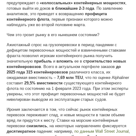
предупреждает о
«колоссальных» контейнерных мощностях
,
готовых выйти из доков
в ближайшие 2-3 года
. По заявлению
аналитиков, это приведет к возвращению
профицита
контейнерного флота
, первые признаки которого можно
наблюдать уже во второй половине марта.
Чем это грозит рынку в его нынешнем состоянии?
Ажиотажный спрос на грузоперевозки в период пандемии с
дефицитом перевозочных мощностей и взвинченными ставками
фрахта позволил игрокам контейнерного рынка получить
значительную
прибыль
и
вложить
ее в
строительство новых
контейнеровозов
. Всего в актуальном портфеле заказов
до
2025 года 315 контейнеровозов
различного класса, их
ожидаемая вместимость –
7,69 млн
TEU
, что по оценке Alphaliner
составит
29,5% вместимости
существующего контейнерного
флота по состоянию на 1 февраля 2023 года. При этом эксперты
уверены, что этот профицит перевозочных мощностей не будет
нивелирован выводом из эксплуатации старых судов.
Ирония заключается в том, что сейчас рынок контейнерных
перевозок переживает спад, и новые мощности в таком объеме
вряд ли придутся к месту. Ставки на морские контейнерные
перевозки
снизились
, на некоторых направлениях фиксируется
десятикратное
падение: например,
по данным Wall Street Journal
,