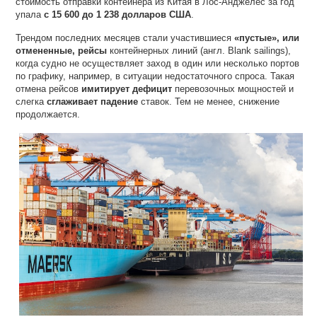
стоимость отправки контейнера из Китая в Лос-Анджелес за год
упала
с 15 600 до 1 238 долларов США
.
Трендом последних месяцев стали участившиеся
«пустые», или
отмененные, рейсы
контейнерных линий (англ. Blank sailings),
когда судно не осуществляет заход в один или несколько портов
по графику, например, в ситуации недостаточного спроса. Такая
отмена рейсов
имитирует дефицит
перевозочных мощностей и
слегка
сглаживает падение
ставок. Тем не менее, снижение
продолжается.