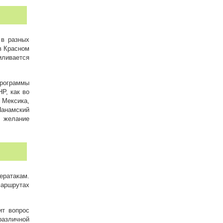
 в разных
в Красном
иливается
программы
Р, как во
 Мексика,
Панамский
е желание
ратакам.
маршрутах
ит вопрос
различной