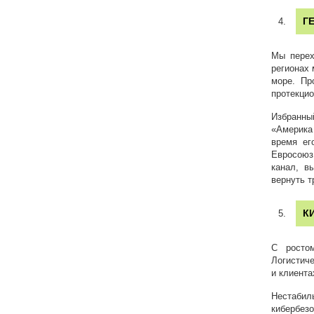
Г
Мы перех
регионах 
море. Пр
протекцио
Избранны
«Америка 
время ег
Евросоюз 
канал, в
вернуть 
К
С ростом
Логистич
и клиента
Нестабил
кибербезо