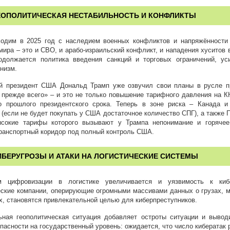
ЕОПОЛИТИЧЕСКАЯ НЕСТАБИЛЬНОСТЬ И КОНФЛИКТЫ
одим в 2025 год с наследием военных конфликтов и напряжённости
мира – это и СВО, и арабо-израильский конфликт, и нападения хуситов 
одолжается политика введения санкций и торговых ограничений, ус
низм.
й президент США Дональд Трамп уже озвучил свои планы в русле 
прежде всего» – и это не только повышение тарифного давления на КН
о прошлого президентского срока. Теперь в зоне риска – Канада и
(если не будет покупать у США достаточное количество СПГ), а также 
ысокие тарифы которого вызывают у Трампа непонимание и горяче
транспортный коридор под полный контроль США.
ИБЕРУГРОЗЫ И АТАКИ НА ЛОГИСТИЧЕСКИЕ СИСТЕМЫ
 цифровизации в логистике увеличивается и уязвимость к кибе
еские компании, оперирующие огромными массивами данных о грузах, 
х, становятся привлекательной целью для киберпреступников.
ьная геополитическая ситуация добавляет остроты ситуации и вывод
пасности на государственный уровень: ожидается, что число кибератак 