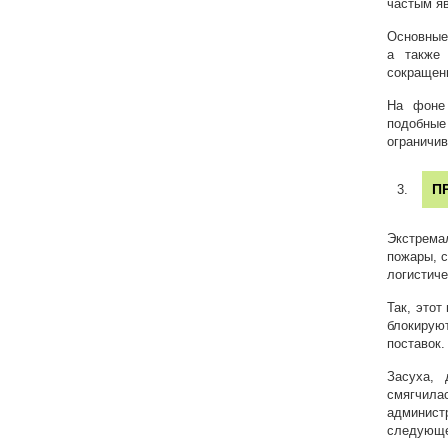
частым яв
Основные
а также 
сокращени
На фоне 
подобны
ограничив
П
Экстрема
пожары, с
логистиче
Так, этот
блокирую
поставок.
Засуха, 
смягчила
админист
следующе