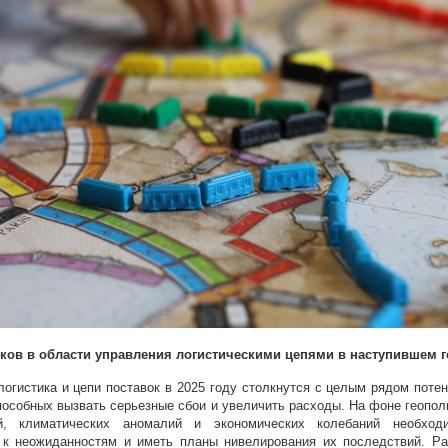
сков в области управления логистическими цепями в наступившем г
огистика и цепи поставок в 2025 году столкнутся с целым рядом поте
пособных вызвать серьезные сбои и увеличить расходы. На фоне геопол
й, климатических аномалий и экономических колебаний необход
 к неожиданностям и иметь планы нивелирования их последствий. Р