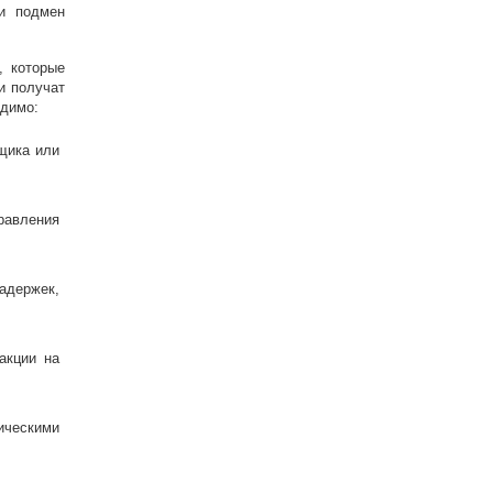
 и подмен
, которые
и получат
одимо:
вщика или
равления
адержек,
акции на
ческими