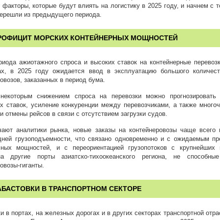
факторы, которые будут влиять на логистику в 2025 году, и начнем с т
перешли из предыдущего периода.
РОФИЦИТ МОРСКИХ КОНТЕЙНЕРНЫХ МОЩНОСТЕЙ
риода ажиотажного спроса и высоких ставок на контейнерные перевозк
ах, в 2025 году ожидается ввод в эксплуатацию большого количес
овозов, заказанных в период бума.
некоторым снижением спроса на перевозки можно прогнозировать 
х ставок, усиление конкуренции между перевозчиками, а также много
и отмены рейсов в связи с отсутствием загрузки судов.
чают аналитики рынка, новые заказы на контейнеровозы чаще всего
дней грузоподъемности, что связано одновременно и с ожидаемым п
чных мощностей, и с переориентацией грузопотоков с крупнейших 
а другие порты азиатско-тихоокеанского региона, не способные
овозы-гиганты.
АБАСТОВКИ В ТРАНСПОРТНОМ СЕКТОРЕ
и в портах, на железных дорогах и в других секторах транспортной отр