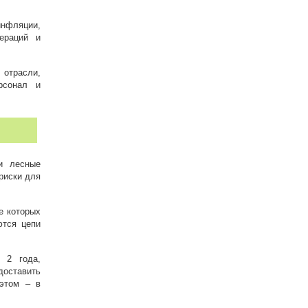
инфляции,
ераций и
 отрасли,
рсонал и
 и лесные
риски для
е которых
ются цепи
 2 года,
оставить
 этом – в