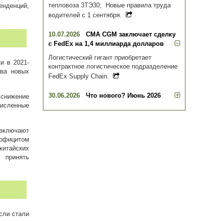
тепловоза 3ТЭ30; Новые правила труда
енденций,
водителей с 1 сентября.
10.07.2026
CMA CGM заключает сделку
с FedEx на 1,4 миллиарда долларов
Логистический гигант приобретает
и в 2021-
контрактное логистическое подразделение
тва новых
FedEx Supply Chain.
30.06.2026
Что нового? Июнь 2026
снижение
численные
 включают
рофицитом
китайских
 принять
асли стали