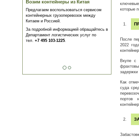
Возим контейнеры из Китая
ключевые 
которые 
Предлагаем воспользоваться сервисом
контейнерных грузоперевозок между
Китаем и Россией.
П
За подробной информацией обращайтесь в
Департамент логистических услуг по
После пе
тел.
+7 495 103-1225
.
2022 год
контейнер
Вкупе с 
фрахтовы
задержки 
Как отме
суда сре
перевозо
портов н
контейнер
З
Забастовк