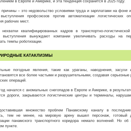
лением в Европе и Америке, и эта тенденция сохранится в 2025 году.
 причины – это недовольство условиями труда и зарплатами на фоне 
выступления профсоюзов против автоматизации логистических оп
я рабочих мест.
нехватки квалифицированных кадров в транспортно-логистической
е выступления вынуждают компании увеличивать расходы на пе
ать темпы роботизации.
РИРОДНЫЕ КАТАКЛИЗМЫ
льные погодные явления, такие как ураганы, наводнения, засухи
тановятся все более частыми и разрушительными, создавая серьезные 
ских операций.
 год начался с аномальных снегопадов в Европе и Америке, в результат
тся дороги, закрываются логистические центры и терминалы, наруша
доставившая множество проблем Панамскому каналу в последние
сь, тем не менее, на мировую арену вышел персонаж, готовый д
рации панамского транспортного коридора немало волнений. Но об
м пункте.