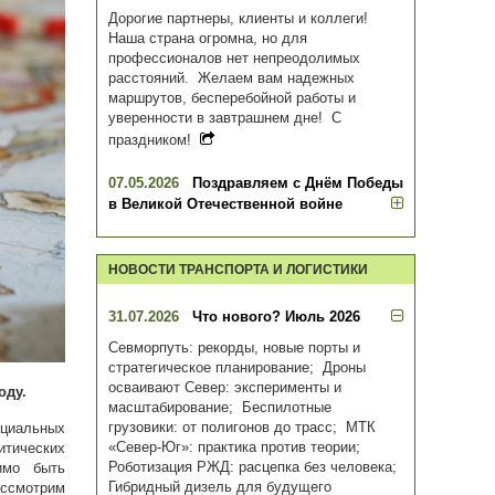
Дорогие партнеры, клиенты и коллеги!
Наша страна огромна, но для
профессионалов нет непреодолимых
расстояний. Желаем вам надежных
маршрутов, бесперебойной работы и
уверенности в завтрашнем дне! С
праздником!
07.05.2026
Поздравляем с Днём Победы
в Великой Отечественной войне
НОВОСТИ ТРАНСПОРТА И ЛОГИСТИКИ
31.07.2026
Что нового? Июль 2026
Севморпуть: рекорды, новые порты и
стратегическое планирование; Дроны
осваивают Север: эксперименты и
оду.
масштабирование; Беспилотные
грузовики: от полигонов до трасс; МТК
нциальных
«Север-Юг»: практика против теории;
итических
Роботизация РЖД: расцепка без человека;
имо быть
Гибридный дизель для будущего
ассмотрим