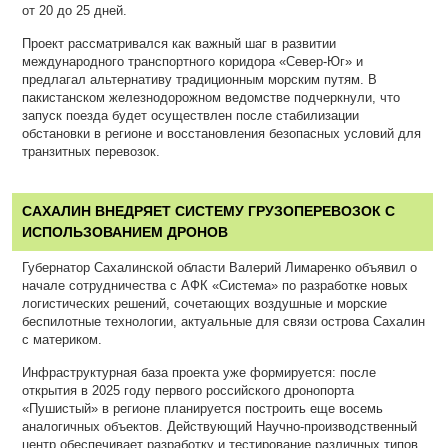
от 20 до 25 дней.
Проект рассматривался как важный шаг в развитии
международного транспортного коридора «Север-Юг» и
предлагал альтернативу традиционным морским путям. В
пакистанском железнодорожном ведомстве подчеркнули, что
запуск поезда будет осуществлен после стабилизации
обстановки в регионе и восстановления безопасных условий для
транзитных перевозок.
САХАЛИН ВНЕДРЯЕТ СИСТЕМУ ГРУЗОПЕРЕВОЗОК С
ИСПОЛЬЗОВАНИЕМ ДРОНОВ
Губернатор Сахалинской области Валерий Лимаренко объявил о
начале сотрудничества с АФК «Система» по разработке новых
логистических решений, сочетающих воздушные и морские
беспилотные технологии, актуальные для связи острова Сахалин
с материком.
Инфраструктурная база проекта уже формируется: после
открытия в 2025 году первого российского дронопорта
«Пушистый» в регионе планируется построить еще восемь
аналогичных объектов. Действующий Научно-производственный
центр обеспечивает разработку и тестирование различных типов