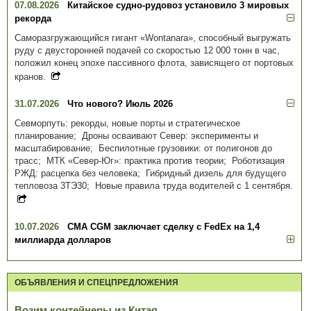
07.08.2026
Китайское судно-рудовоз установило 3 мировых
рекорда
Саморазгружающийся гигант «Wontanara», способный выгружать
руду с двусторонней подачей со скоростью 12 000 тонн в час,
положил конец эпохе пассивного флота, зависящего от портовых
кранов.
31.07.2026
Что нового? Июль 2026
Севморпуть: рекорды, новые порты и стратегическое
планирование; Дроны осваивают Север: эксперименты и
масштабирование; Беспилотные грузовики: от полигонов до
трасс; МТК «Север-Юг»: практика против теории; Роботизация
РЖД: расцепка без человека; Гибридный дизель для будущего
тепловоза 3ТЭ30; Новые правила труда водителей с 1 сентября.
10.07.2026
CMA CGM заключает сделку с FedEx на 1,4
миллиарда долларов
ОБЪЯВЛЕНИЯ И СПЕЦПРЕДЛОЖЕНИЯ
Возим контейнеры из Китая