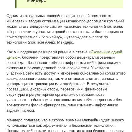
Мэндерс
Одним из актуальных способов защиты цепей поставок от
кибератак и заодно оптимизации бизнес-процессов для компаний
может стать внедрение систем на основе технологии блокчейна.
«Перевозчики и участники цепей поставок стали более серьезно
присматриваться к блокчейну», - утверждает эксперт по
технологии блокчейн Алекс Мэндерс.
Как мы подробно разбирали раньше в статье «
Скованные одной
цепью
», блокчейн представляет собой децентрализованный
реестр для безопасного обмена цифровыми либо физическими
активами в рамках деловой партнерской сети. У каждого
участника сети есть доступ к мгновенно обновляемой копии этого
зашифрованного реестра, так что он может считать, записать
информацию о транзакции или одобрить ее. В результате
поставщики, дистрибьюторы, перевозчики, финансовые
структуры и регуляторные органы имеют возможность
участвовать в быстром и надежном взаимообмене данными без
возможности фальсифицировать либо изменить информацию
задним числом.
Мэндерс полагает, что в скором времени блокчейн будет широко
использоваться как эффективная и безопасная технология.
Поскольку кибератаки теперь выводят из строя бизнес-процессы