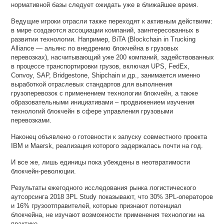
нормативной базы следует ожидать уже в ближайшее время.
Ведущие игроки отрасли также переходят к активным действиям:
в мире создаются ассоциации компаний, заинтересованных в
развитии технологии. Например, BiTA (Blockchain in Trucking
Alliance — альянс по внедрению блокчейна в грузовых
перевозках), насчитывающий уже 200 компаний, задействованных
в процессе транспортировки грузов, включая UPS, FedEx,
Convoy, SAP, Bridgestone, Shipchain и др., занимается именно
выработкой отраслевых стандартов для выполнения
грузоперевозок с применением технологии блокчейн, а также
образовательными инициативами – продвижением изучения
технологий блокчейн в сфере управления грузовыми
перевозками.
Наконец объявлено о готовности к запуску совместного проекта
IBM и Maersk, реализация которого задержалась почти на год.
И все же, лишь единицы пока убеждены в неотвратимости
блокчейн-революции.
Результаты ежегодного исследования рынка логистического
аутсорсинга 2018 3PL Study показывают, что 30% 3PL-операторов
и 16% грузоотправителей, которые признают потенциал
блокчейна, не изучают возможности применения технологии на
практике.