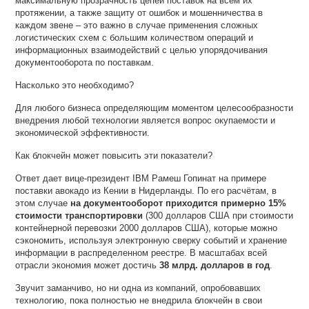
максимальную прозрачность цепей поставок на всем их
протяжении, а также защиту от ошибок и мошенничества в
каждом звене – это важно в случае применения сложных
логистических схем с большим количеством операций и
информационных взаимодействий с целью упорядочивания
документооборота по поставкам.
Насколько это необходимо?
Для любого бизнеса определяющим моментом целесообразности
внедрения любой технологии является вопрос окупаемости и
экономической эффективности.
Как блокчейн может повысить эти показатели?
Ответ дает вице-президент IBM Рамеш Гопинат на примере
поставки авокадо из Кении в Нидерланды. По его расчётам, в
этом случае
на документооборот приходится примерно 15%
стоимости транспортировки
(300 долларов США при стоимости
контейнерной перевозки 2000 долларов США), которые можно
сэкономить, используя электронную сверку событий и хранение
информации в распределенном реестре. В масштабах всей
отрасли экономия может достичь
38 млрд. долларов в год
.
Звучит заманчиво, но ни одна из компаний, опробовавших
технологию, пока полностью не внедрила блокчейн в свои