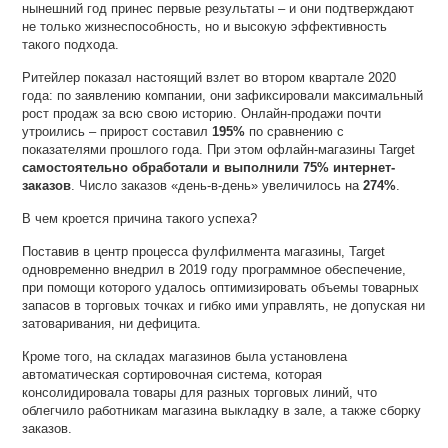
нынешний год принес первые результаты – и они подтверждают
не только жизнеспособность, но и высокую эффективность
такого подхода.
Ритейлер показал настоящий взлет во втором квартале 2020
года: по заявлению компании, они зафиксировали максимальный
рост продаж за всю свою историю. Онлайн-продажи почти
утроились – прирост составил
195%
по сравнению с
показателями прошлого года. При этом офлайн-магазины Target
самостоятельно обработали и выполнили 75% интернет-
заказов
. Число заказов «день-в-день» увеличилось на
274%
.
В чем кроется причина такого успеха?
Поставив в центр процесса фулфилмента магазины, Target
одновременно внедрил в 2019 году программное обеспечение,
при помощи которого удалось оптимизировать объемы товарных
запасов в торговых точках и гибко ими управлять, не допуская ни
затоваривания, ни дефицита.
Кроме того, на складах магазинов была установлена
автоматическая сортировочная система, которая
консолидировала товары для разных торговых линий, что
облегчило работникам магазина выкладку в зале, а также сборку
заказов.