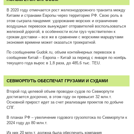
В 2020 году отмечается рост железнодорожного транзита между
Китаем и странами Европы через территорию РФ. Свою роль в
этом сыграла пандемия: удорожание морских и ограничение
воздушных перевозок вынуждает отправителей воспользоваться
железной дорогой, в особенности если груз чувствителен к
срокам доставки – все же в сравнении с морскими маршрутами
экономия времени может оказаться троекратной.
По сообщениям Gudok.ru, объем контейнерных перевозок в
сообщении Китай – Европа – Китай за период с января по ноябрь
текущего года вырос в 1,8 раза, до 485,6 тыс. TEU.
СЕВМОРПУТЬ ОБЕСПЕЧАТ ГРУЗАМИ И СУДАМИ
Второй год целевой объем проводки судов по Севморпути
достигается досрочно, в этом году он превысит 32 млн.т.
Основной прирост идет за счет реализации проектов по добыче
СПГ.
В планах РФ – увеличение годового грузопотока по Севморпути к
2024 году до 80 млн.т.
Из них 20 млн.т. должна была обеспечить компания