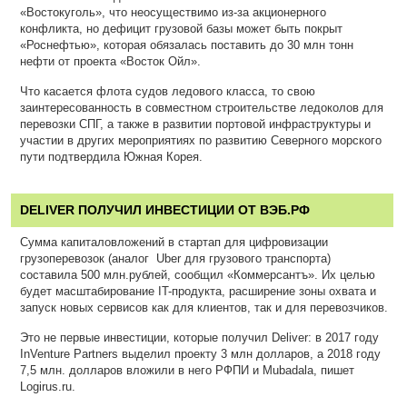
«Востокуголь», что неосуществимо из-за акционерного
конфликта, но дефицит грузовой базы может быть покрыт
«Роснефтью», которая обязалась поставить до 30 млн тонн
нефти от проекта «Восток Ойл».
Что касается флота судов ледового класса, то свою
заинтересованность в совместном строительстве ледоколов для
перевозки СПГ, а также в развитии портовой инфраструктуры и
участии в других мероприятиях по развитию Северного морского
пути подтвердила Южная Корея.
DELIVER ПОЛУЧИЛ ИНВЕСТИЦИИ ОТ ВЭБ.РФ
Сумма капиталовложений в стартап для цифровизации
грузоперевозок (аналог Uber для грузового транспорта)
составила 500 млн.рублей, сообщил «Коммерсантъ». Их целью
будет масштабирование IT-продукта, расширение зоны охвата и
запуск новых сервисов как для клиентов, так и для перевозчиков.
Это не первые инвестиции, которые получил Deliver: в 2017 году
InVenture Partners выделил проекту 3 млн долларов, а 2018 году
7,5 млн. долларов вложили в него РФПИ и Mubadala, пишет
Logirus.ru.