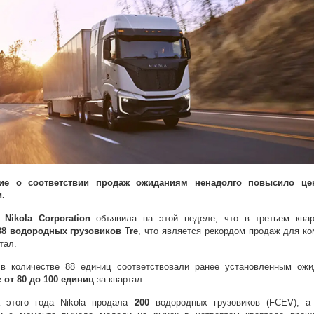
ие о соответствии продаж ожиданиям ненадолго повысило це
.
я
Nikola Corporation
объявила на этой неделе, что в третьем квар
88
водородных грузовиков Tre
, что является рекордом продаж для ко
тал.
в количестве 88 единиц соответствовали ранее установленным ож
е
от 80 до 100 единиц
за квартал.
 этого года Nikola продала
200
водородных грузовиков (FCEV), а