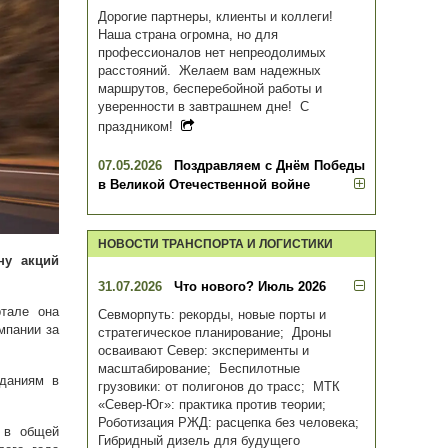
Дорогие партнеры, клиенты и коллеги!
Наша страна огромна, но для
профессионалов нет непреодолимых
расстояний. Желаем вам надежных
маршрутов, бесперебойной работы и
уверенности в завтрашнем дне! С
праздником!
07.05.2026
Поздравляем с Днём Победы
в Великой Отечественной войне
НОВОСТИ ТРАНСПОРТА И ЛОГИСТИКИ
ну акций
31.07.2026
Что нового? Июль 2026
тале она
Севморпуть: рекорды, новые порты и
мпании за
стратегическое планирование; Дроны
осваивают Север: эксперименты и
масштабирование; Беспилотные
иданиям в
грузовики: от полигонов до трасс; МТК
«Север-Юг»: практика против теории;
Роботизация РЖД: расцепка без человека;
 в общей
Гибридный дизель для будущего