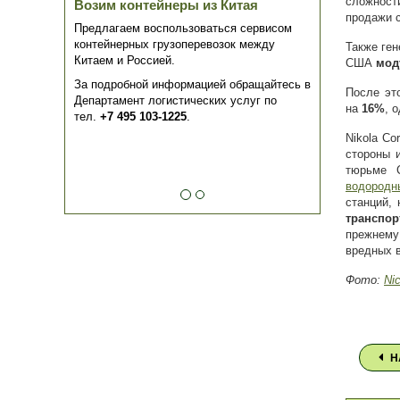
сложност
Возим контейнеры из Китая
продажи 
Предлагаем воспользоваться сервисом
контейнерных грузоперевозок между
Также ген
Китаем и Россией.
США
мод
За подробной информацией обращайтесь в
После эт
Департамент логистических услуг по
на
16%
, 
тел.
+7 495 103-1225
.
Nikola Co
стороны 
тюрьме 
водородн
станций,
транспор
прежнему
вредных 
Фото:
Ni
Н