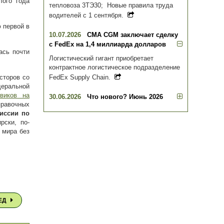
ого года
тепловоза 3ТЭ30; Новые правила труда
водителей с 1 сентября.
 первой в
10.07.2026
CMA CGM заключает сделку
с FedEx на 1,4 миллиарда долларов
ась почти
Логистический гигант приобретает
контрактное логистическое подразделение
FedEx Supply Chain.
сторов со
деральной
овиков на
30.06.2026
Что нового? Июнь 2026
правочных
иссии по
рски, по-
 мира без
ЕД