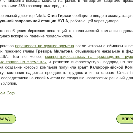
и с момента выхода модели на рынок в четвертом квартале прошл
составили
235
транспортных средств.
еральный директор Nikola
Стив Гирски
сообщил о вводе в эксплуатацию
ульной заправочной станции HYLA
, работающей через дилера.
ого сообщения биржевая цена акций технологической компании поднял
однако вскоре их падение продолжилось.
rporation
переживает не лучшие времена
после истории с обманом инве
их прежнего главы
Тревора Мильтона
, отбывающего наказание в фе
США. Тем не менее,
сконцентрировавшись на производстве груз
ых топливных элементах
и развитии инфраструктуры водородных за
 на создание которых компания получила
грант
Калифорнийской Ком
ту
, компания надеется преодолеть трудности и, по словам Стива Ги
 сосредоточена на своей миссии по созданию новаторских решений для
выхлопов.
cola Corp
.
АЗАД
ВПЕР